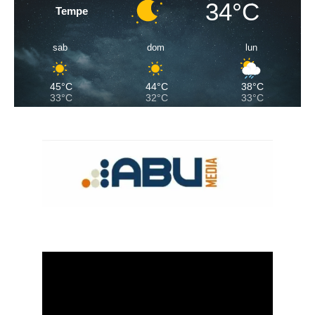
34°C
Tempe
sab
dom
lun
45°C
44°C
38°C
33°C
32°C
33°C