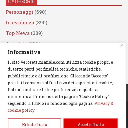
CATEGORIE
Personaggi
(690)
In evidenza
(390)
Top News
(389)
Attualità
(336)
Informativa
Eventi
(330)
Il sito Verosettimanale.com utilizza cookie propri e
Artisti
(241)
di terze parti per finalità tecniche, statistiche,
News
(239)
pubblicitarie e di profilazione. Cliccando “Accetto”
presti il consenso all'utilizzo dei sopracitati cookie,
Cerca
Potrai cambiare le tue preferenze in qualsiasi
momento all'interno della pagina “Cookie Policy”
seguendo il link o in fondo ad ogni pagina.
Privacy &
cookie policy
© 2023 Verosettimanale.com. All rights reserved.
Rifiuto Tutto
Accetto Tutto