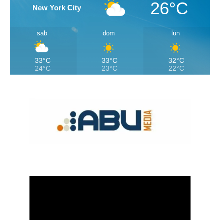
26°C
New York City
sab
dom
lun
33°C
33°C
32°C
24°C
23°C
22°C