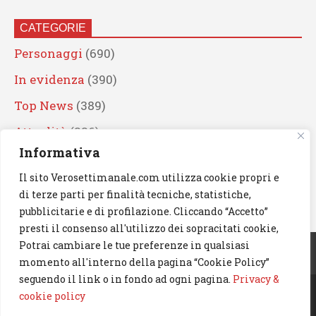
CATEGORIE
Personaggi
(690)
In evidenza
(390)
Top News
(389)
Attualità
(336)
Informativa
Eventi
(330)
Il sito Verosettimanale.com utilizza cookie propri e
Artisti
(241)
di terze parti per finalità tecniche, statistiche,
News
(239)
pubblicitarie e di profilazione. Cliccando “Accetto”
presti il consenso all'utilizzo dei sopracitati cookie,
Cerca
Potrai cambiare le tue preferenze in qualsiasi
momento all'interno della pagina “Cookie Policy”
seguendo il link o in fondo ad ogni pagina.
Privacy &
cookie policy
© 2023 Verosettimanale.com. All rights reserved.