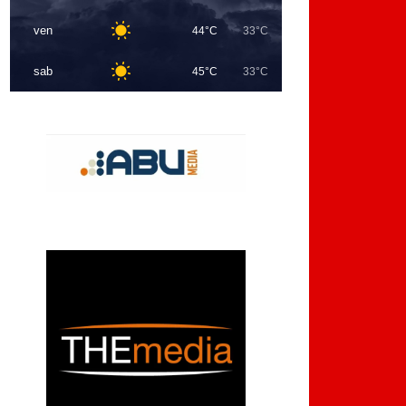
ven
44°C
33°C
sab
45°C
33°C