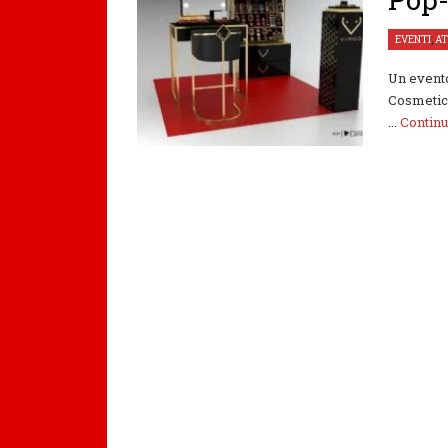
EVENTI
,
AT
Un evento
Cosmetics
...
Contin