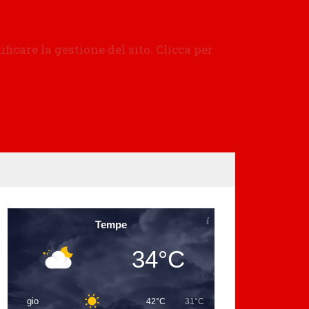
Tempe
34°C
gio
42°C
31°C