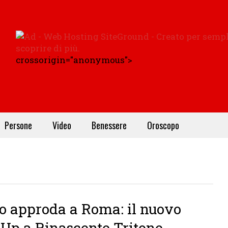
crossorigin="anonymous">
Persone
Video
Benessere
Oroscopo
o approda a Roma: il nuovo
Up a Rinascente Tritone