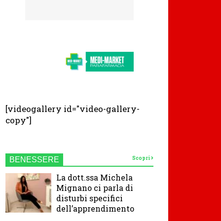
[videogallery id="video-gallery-
copy"]
Scopri
BENESSERE
La dott.ssa Michela
Mignano ci parla di
disturbi specifici
dell’apprendimento