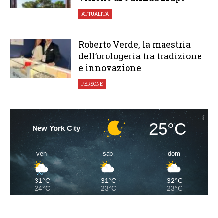
ATTUALITÀ
Roberto Verde, la maestria
dell’orologeria tra tradizione
e innovazione
PERSONE
25°C
New York City
ven
sab
dom
31°C
31°C
32°C
24°C
23°C
23°C