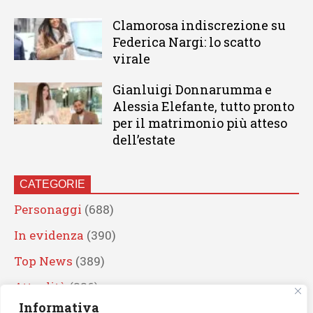
Clamorosa indiscrezione su
Federica Nargi: lo scatto
virale
Gianluigi Donnarumma e
Alessia Elefante, tutto pronto
per il matrimonio più atteso
dell’estate
CATEGORIE
Personaggi
(688)
In evidenza
(390)
Top News
(389)
Attualità
(336)
Informativa
Eventi
(330)