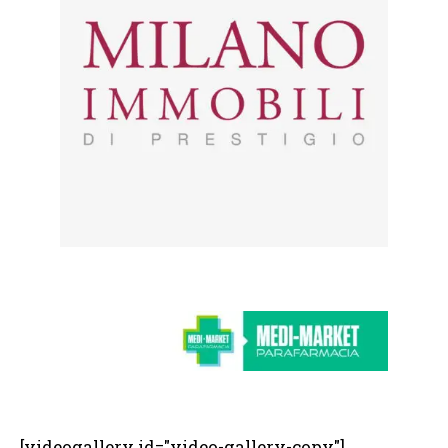
[videogallery id="video-gallery-copy"]