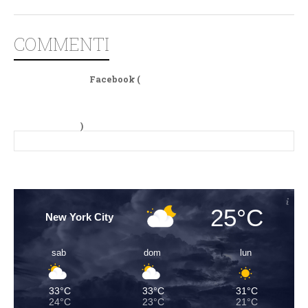
COMMENTI
Facebook (
)
25°C
New York City
sab
dom
lun
33°C
33°C
31°C
24°C
23°C
21°C