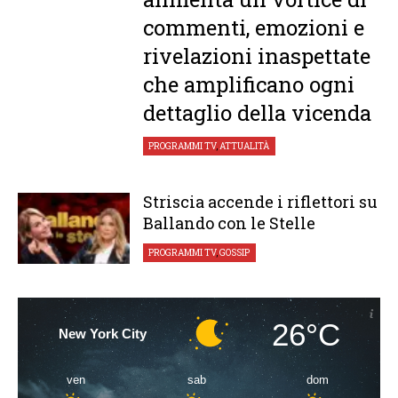
commenti, emozioni e
rivelazioni inaspettate
che amplificano ogni
dettaglio della vicenda
PROGRAMMI TV
,
ATTUALITÀ
Striscia accende i riflettori su
Ballando con le Stelle
PROGRAMMI TV
,
GOSSIP
26°C
New York City
ven
sab
dom