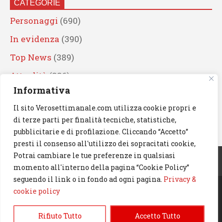
CATEGORIE
Personaggi
(690)
In evidenza
(390)
Top News
(389)
Attualità
(336)
Informativa
Eventi
(330)
Il sito Verosettimanale.com utilizza cookie propri e
Artisti
(241)
di terze parti per finalità tecniche, statistiche,
News
(239)
pubblicitarie e di profilazione. Cliccando “Accetto”
presti il consenso all'utilizzo dei sopracitati cookie,
Cerca
Potrai cambiare le tue preferenze in qualsiasi
momento all'interno della pagina “Cookie Policy”
seguendo il link o in fondo ad ogni pagina.
Privacy &
cookie policy
© 2023 Verosettimanale.com. All rights reserved.
Rifiuto Tutto
Accetto Tutto