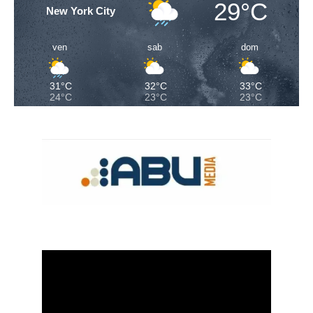
29°C
New York City
ven
sab
dom
31°C
32°C
33°C
24°C
23°C
23°C