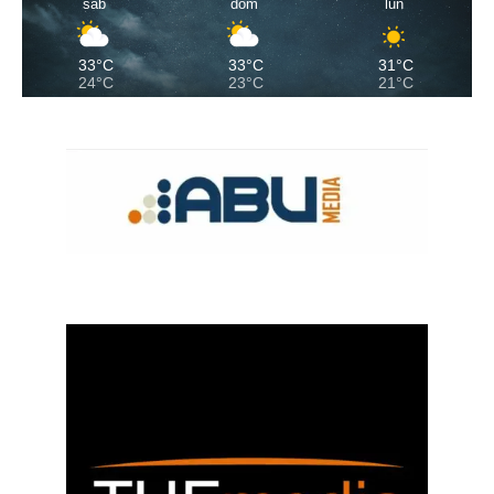
sab
dom
lun
33°C
33°C
31°C
24°C
23°C
21°C