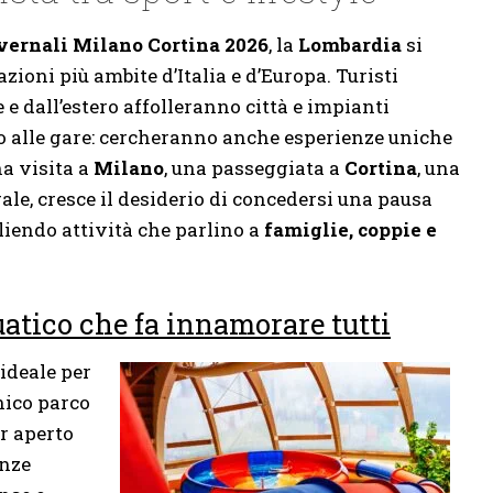
vernali Milano Cortina 2026
, la
Lombardia
si
zioni più ambite d’Italia e d’Europa. Turisti
e dall’estero affolleranno città e impianti
o alle gare: cercheranno anche esperienze uniche
na visita a
Milano
, una passeggiata a
Cortina
, una
ale, cresce il desiderio di concedersi una pausa
gliendo attività che parlino a
famiglie, coppie e
atico che fa innamorare tutti
ideale per
unico parco
r aperto
enze