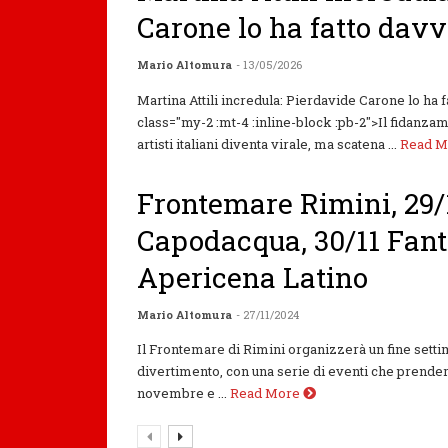
Carone lo ha fatto dav
Mario Altomura
- 13/05/2026
Martina Attili incredula: Pierdavide Carone lo ha 
class="my-2 :mt-4 :inline-block :pb-2">Il fidanza
artisti italiani diventa virale, ma scatena ...
Read 
Frontemare Rimini, 29/
Capodacqua, 30/11 Fant
Apericena Latino
Mario Altomura
- 27/11/2024
Il Frontemare di Rimini organizzerà un fine setti
divertimento, con una serie di eventi che prender
novembre e ...
Read More