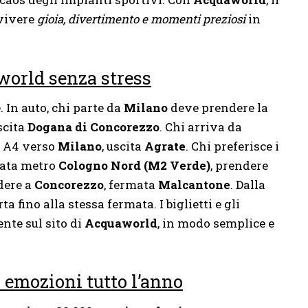
 vivere
gioia, divertimento e momenti preziosi
in
orld senza stress
 In auto, chi parte da
Milano
deve prendere la
uscita
Dogana di Concorezzo
. Chi arriva da
a A4 verso
Milano
, uscita
Agrate
. Chi preferisce i
mata metro
Cologno Nord (M2 Verde)
, prendere
dere a
Concorezzo
, fermata
Malcantone
. Dalla
rta fino alla stessa fermata. I biglietti e gli
nte sul sito di
Acquaworld
, in modo semplice e
emozioni tutto l’anno