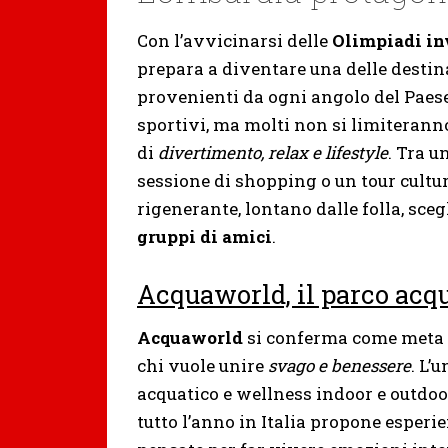
Con l’avvicinarsi delle
Olimpiadi in
prepara a diventare una delle destina
provenienti da ogni angolo del Paese 
sportivi, ma molti non si limiterann
di
divertimento, relax e lifestyle
. Tra u
sessione di shopping o un tour cultur
rigenerante, lontano dalle folla, sce
gruppi di amici
.
Acquaworld, il parco acqu
Acquaworld
si conferma come meta 
chi vuole unire
svago e benessere
. L’
acquatico e wellness indoor e outdoo
tutto l’anno in Italia propone esperi