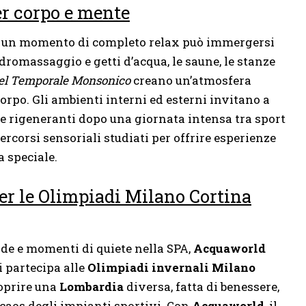
er corpo e mente
in un momento di completo relax può immergersi
idromassaggio e getti d’acqua, le saune, le stanze
del Temporale Monsonico
creano un’atmosfera
orpo. Gli ambienti interni ed esterni invitano a
se rigeneranti dopo una giornata intensa tra sport
rcorsi sensoriali studiati per offrire esperienze
 speciale.
er le Olimpiadi Milano Cortina
nde e momenti di quiete nella SPA,
Acquaworld
i partecipa alle
Olimpiadi invernali Milano
coprire una
Lombardia
diversa, fatta di benessere,
 caos degli impianti sportivi. Con
Acquaworld
, il