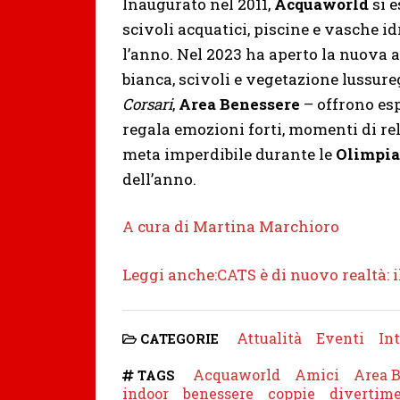
Inaugurato nel 2011,
Acquaworld
si 
scivoli acquatici, piscine e vasche 
l’anno. Nel 2023 ha aperto la nuova 
bianca, scivoli e vegetazione lussure
Corsari
,
Area Benessere
– offrono es
regala emozioni forti, momenti di re
meta imperdibile durante le
Olimpia
dell’anno.
A cura di Martina Marchioro
Leggi anche:CATS è di nuovo realtà: i
Attualità
Eventi
In
CATEGORIE
Acquaworld
Amici
Area 
TAGS
indoor
benessere
coppie
divertim