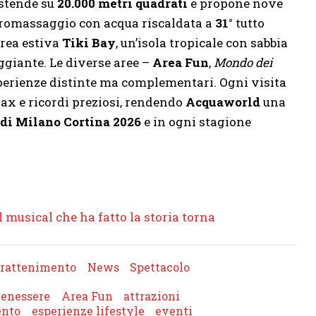
estende su
20.000 metri quadrati
e propone nove
idromassaggio con acqua riscaldata a
31°
tutto
area estiva
Tiki Bay
, un’isola tropicale con sabbia
ggiante. Le diverse aree –
Area Fun
,
Mondo dei
perienze distinte ma complementari. Ogni visita
lax e ricordi preziosi, rendendo
Acquaworld
una
di Milano Cortina 2026
e in ogni stagione
l musical che ha fatto la storia torna
trattenimento
News
Spettacolo
Benessere
Area Fun
attrazioni
ento
esperienze lifestyle
eventi