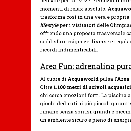
pensate per far vivere emozioni inte
momenti di relax assoluto.
Acquawo
trasforma così in una vera e propria
lifestyle
per i visitatori delle Olimpiad
offrendo una proposta trasversale c
soddisfare esigenze diverse e regala
ricordi indimenticabili.
Area Fun: adrenalina pura
Al cuore di
Acquaworld
pulsa l’
Area
Oltre
1.100 metri di scivoli acquatic
chi cerca emozioni forti. La piscina a
giochi dedicati ai più piccoli garant
rimane senza sorrisi: grandi e piccini
un ambiente sicuro e pieno di energi