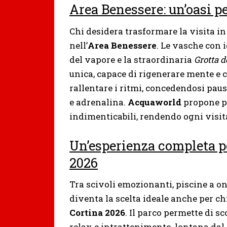
Area Benessere: un’oasi p
Chi desidera trasformare la visita 
nell’
Area Benessere
. Le vasche con 
del vapore e la straordinaria
Grotta 
unica, capace di rigenerare mente e c
rallentare i ritmi, concedendosi pau
e adrenalina.
Acquaworld
propone pe
indimenticabili, rendendo ogni visita
Un’esperienza completa p
2026
Tra scivoli emozionanti, piscine a o
diventa la scelta ideale anche per ch
Cortina 2026
. Il parco permette di s
relax e intrattenimento, lontana dal