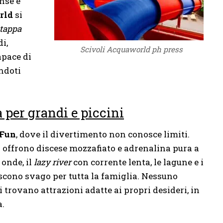
nse e
rld
si
tappa
i,
Scivoli Acquaworld ph press
apace di
ndoti
 per grandi e piccini
 Fun
, dove il divertimento non conosce limiti.
i
offrono discese mozzafiato e adrenalina pura a
 onde, il
lazy river
con corrente lenta, le lagune e i
iscono svago per tutta la famiglia. Nessuno
 trovano attrazioni adatte ai propri desideri, in
a.