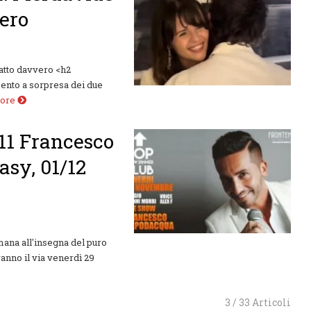
vero
fatto davvero <h2
mento a sorpresa dei due
More
11 Francesco
asy, 01/12
mana all'insegna del puro
anno il via venerdì 29
3 / 33 Articoli