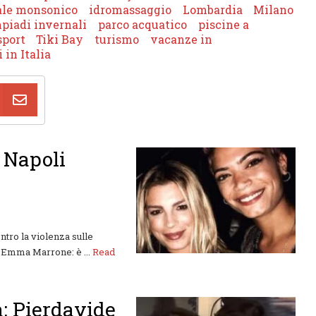
ale monsonico
idromassaggio
Lombardia
Milano
piadi invernali
parco acquatico
piscine a
sport
Tiki Bay
turismo
vacanze in
 in Italia
 Napoli
ntro la violenza sulle
 Emma Marrone: è ...
Read
a: Pierdavide