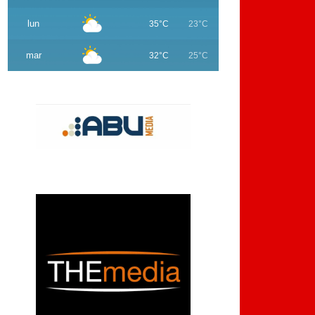
lun
35°C
23°C
mar
32°C
25°C