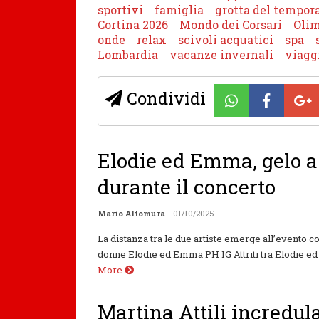
sportivi
famiglia
grotta del tempor
Cortina 2026
Mondo dei Corsari
Olim
onde
relax
scivoli acquatici
spa
Lombardia
vacanze invernali
viaggi
Condividi
Elodie ed Emma, gelo a
durante il concerto
Mario Altomura
- 01/10/2025
La distanza tra le due artiste emerge all’evento co
donne Elodie ed Emma PH IG Attriti tra Elodie ed
More
Martina Attili incredul