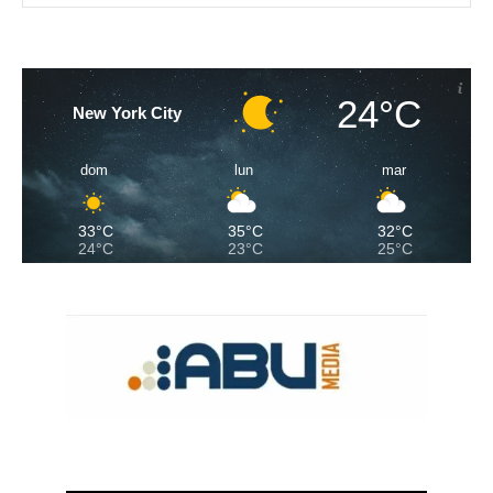
24°C
New York City
dom
lun
mar
33°C
35°C
32°C
24°C
23°C
25°C