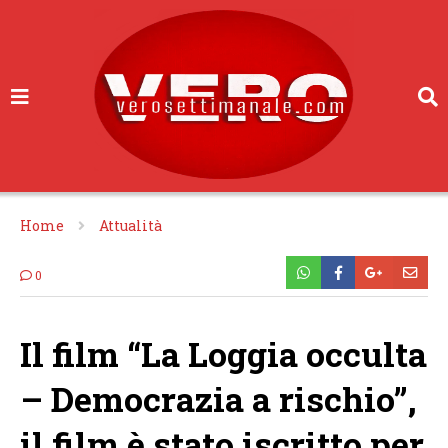
Home
Attualità
0
Il film
“La Loggia occulta
– Democrazia a rischio”,
il film è stato iscritto per