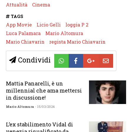
Attualità
Cinema
TAGS
App Movie
Licio Gelli
loggia P 2
Luca Palamara
Mario Altomura
Mario Chiavarin
regista Mario Chiavarin
Condividi
Mattia Panarelli, è un
millennial che ama mettersi
in discussione!
Mario Altomura
- 15/03/2024
L’ex stabilimento Vidal di
venezia riqualificato da