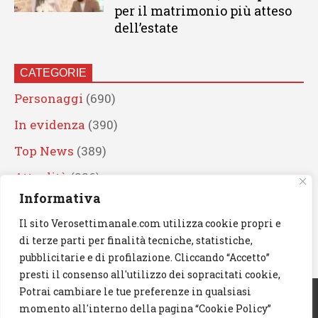
per il matrimonio più atteso
dell’estate
CATEGORIE
Personaggi
(690)
In evidenza
(390)
Top News
(389)
Attualità
(336)
Informativa
Eventi
(330)
Il sito Verosettimanale.com utilizza cookie propri e
Artisti
(241)
di terze parti per finalità tecniche, statistiche,
News
(239)
pubblicitarie e di profilazione. Cliccando “Accetto”
presti il consenso all'utilizzo dei sopracitati cookie,
Cerca
Potrai cambiare le tue preferenze in qualsiasi
momento all'interno della pagina “Cookie Policy”