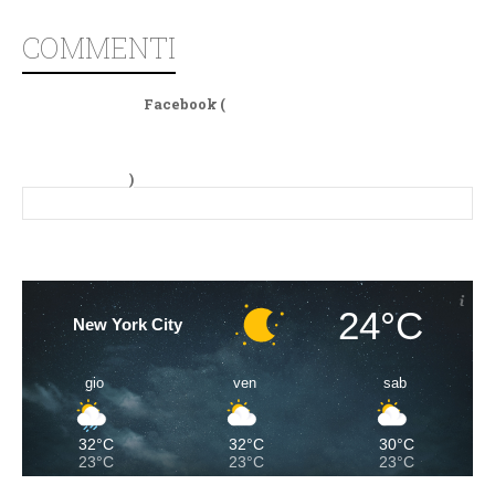
COMMENTI
Facebook (
)
24°C
New York City
gio
ven
sab
32°C
32°C
30°C
23°C
23°C
23°C