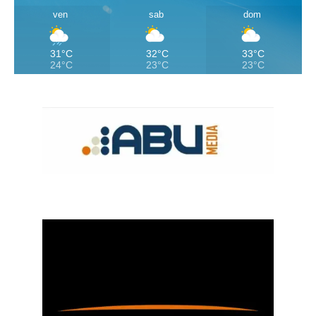
ven
sab
dom
31°C
32°C
33°C
24°C
23°C
23°C