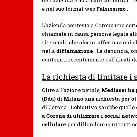
dell’azienda e ad alcuni conduttori te
e nel suo format web
Falsissimo
.
L’azienda contesta a Corona una serie
chiamate in causa persone legate al
ritenendo che alcune affermazioni abb
nella
diffamazione
. La denuncia, sc
contenuti recentemente pubblicati dal
La richiesta di limitare i
Oltre all’azione penale,
Mediaset ha p
(Dda) di Milano una richiesta per 
di Corona . L’obiettivo sarebbe quello
a Corona di utilizzare i social netw
cellulare
per diffondere contenuti co