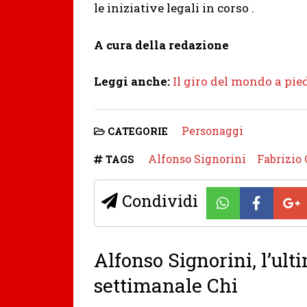
le iniziative legali in corso .
A cura della redazione
Leggi anche:
Il giro del mondo a pied
Personaggi
CATEGORIE
Alfonso Signorini
Fabrizio
TAGS
Condividi
Alfonso Signorini, l’ult
settimanale Chi