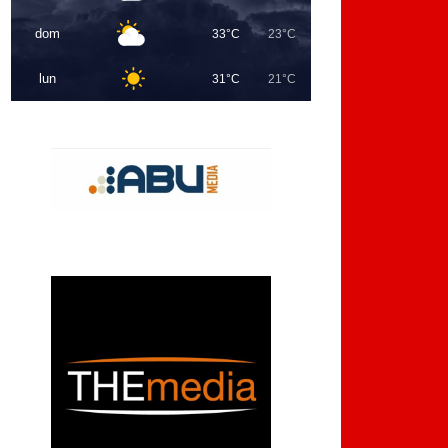
dom
33°C
23°C
lun
31°C
21°C