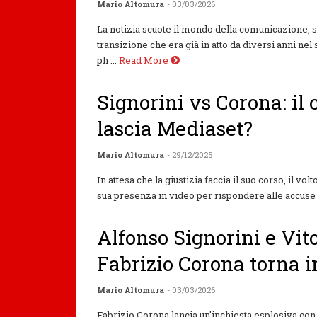
Mario Altomura
- 03/03/2026
La notizia scuote il mondo della comunicazione, 
transizione che era già in atto da diversi anni nel
ph ...
Read More
Signorini vs Corona: il
lascia Mediaset?
Mario Altomura
- 29/12/2025
In attesa che la giustizia faccia il suo corso, il vo
sua presenza in video per rispondere alle accuse d
Alfonso Signorini e Vit
Fabrizio Corona torna 
Mario Altomura
- 03/03/2026
Fabrizio Corona lancia un'inchiesta esplosiva con