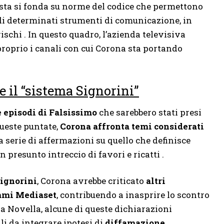
iesta si fonda su norme del codice che permettono
o di determinati strumenti di comunicazione, in
ischi . In questo quadro, l’azienda televisiva
proprio i canali con cui Corona sta portando
e il “sistema Signorini”
 episodi di Falsissimo
che sarebbero stati presi
queste puntate,
Corona affronta temi considerati
 serie di affermazioni su quello che definisce
n presunto intreccio di favori e ricatti .
ignorini
, Corona avrebbe criticato
altri
ammi Mediaset
, contribuendo a inasprire lo scontro
da Novella, alcune di queste dichiarazioni
li da integrare ipotesi di
diffamazione