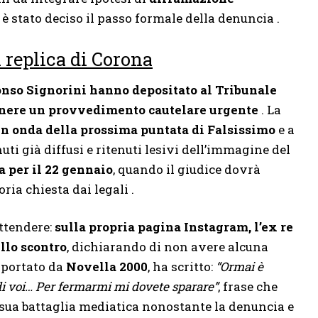
 è stato deciso il passo formale della denuncia .
 replica di Corona
onso Signorini hanno depositato al Tribunale
tenere un provvedimento cautelare urgente
. La
in onda della prossima puntata di Falsissimo
e a
ti già diffusi e ritenuti lesivi dell’immagine del
ta per il 22 gennaio
, quando il giudice dovrà
ria chiesta dai legali .
attendere:
sulla propria pagina Instagram, l’ex re
ello scontro
, dichiarando di non avere alcuna
riportato da
Novella 2000
, ha scritto:
“Ormai è
di voi… Per fermarmi mi dovete sparare”
, frase che
 sua battaglia mediatica nonostante la denuncia e