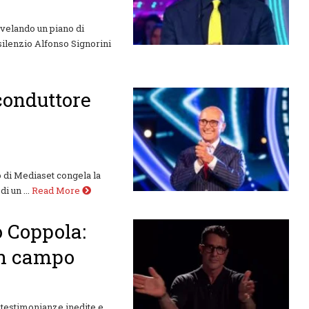
svelando un piano di
 silenzio Alfonso Signorini
 conduttore
lto di Mediaset congela la
i un ...
Read More
o Coppola:
in campo
 testimonianze inedite e