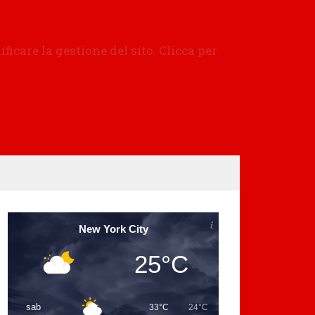
New York City
25°C
sab
33°C
24°C