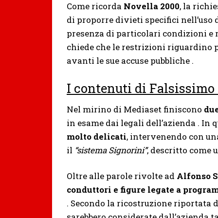
Come ricorda
Novella 2000
, la rich
di proporre divieti specifici nell’us
presenza di particolari condizioni e r
chiede che le restrizioni riguardino 
avanti le sue accuse pubbliche .
I contenuti di Falsissimo 
Nel mirino di Mediaset finiscono
due
in esame dai legali dell’azienda . In 
molto delicati
, intervenendo con una
il
“sistema Signorini”
, descritto come u
Oltre alle parole rivolte ad
Alfonso S
conduttori e figure legate a progr
. Secondo la ricostruzione riportata 
sarebbero considerate dall’azienda ta