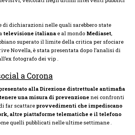
levisivi, veicolati negli ultimi interventi pubblici
 di dichiarazioni nelle quali sarebbero state
la
televisione italiana
e al mondo
Mediaset
,
iano superato il limite della critica per sfociare
rive Novella, è stata presentata dopo l’analisi di
l’ex fotografo dei vip .
 social a Corona
resentato alla Direzione distrettuale antimafia
ottenere una misura di prevenzione
nei confronti
 di far scattare
provvedimenti che impediscano
ork, altre piattaforme telematiche e il telefono
me quelli pubblicati nelle ultime settimane .