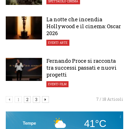
SPETTACOLO
,
CINEMA
La notte che incendia
Hollywood e il cinema: Oscar
2026
EVENTI
,
ARTE
Fernando Proce si racconta
tra successi passati e nuovi
progetti
EVENTI
,
FILM
7 / 18 Articoli
1
2
3
41°C
Tempe