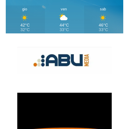
gio
ven
sab
42°C
44°C
46°C
32°C
33°C
33°C