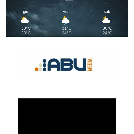
gio
ven
sab
30°C
31°C
30°C
23°C
24°C
24°C