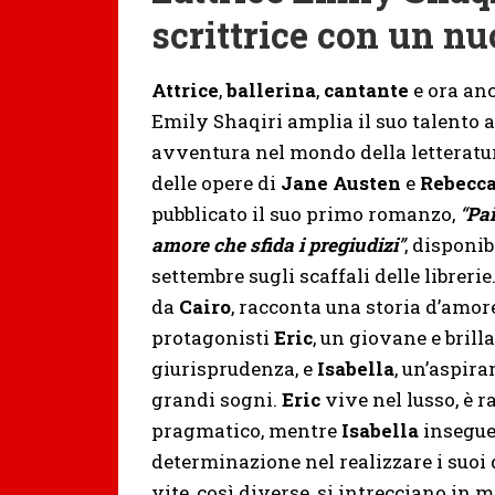
scrittrice con un n
Attrice
,
ballerina
,
cantante
e ora an
Emily Shaqiri amplia il suo talento ar
avventura nel mondo della letteratu
delle opere di
Jane Austen
e
Rebecca
pubblicato il suo primo romanzo,
“
Pa
amore che sfida i pregiudizi
”
, disponib
settembre sugli scaffali delle librerie
da
Cairo
, racconta una storia d’amor
protagonisti
Eric
, un giovane e brill
giurisprudenza, e
Isabella
, un’aspira
grandi sogni.
Eric
vive nel lusso, è r
pragmatico, mentre
Isabella
insegue 
determinazione nel realizzare i suoi d
vite, così diverse, si intrecciano in 