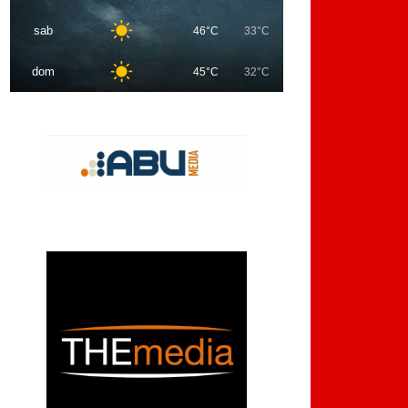
sab
46°C
33°C
dom
45°C
32°C