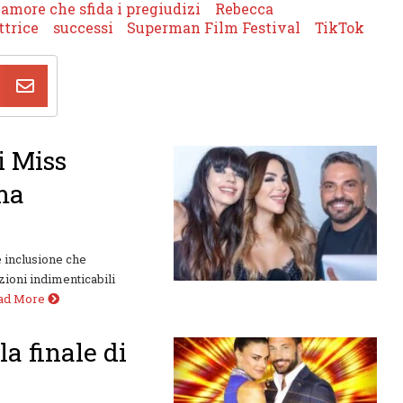
more che sfida i pregiudizi
Rebecca
ttrice
successi
Superman Film Festival
TikTok
i Miss
ma
e inclusione che
zioni indimenticabili
ad More
a finale di