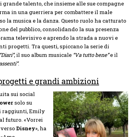
di grande talento, che insieme alle sue compagne
orma in una guerriera per combattere il male
so la musica e la danza. Questo ruolo ha catturato
ione del pubblico, consolidando la sua presenza
rama televisivo e aprendo la strada a nuovi e
ti progetti. Tra questi, spiccano la serie di
“Diari”
, il suo album musicale
“Va tutto bene”
e il
 assenti”
.
progetti e grandi ambizioni
ita sui social
lower
solo su
i raggiunti, Emily
l futuro. «Vorrei
niverso
Disney
», ha
. «Amo