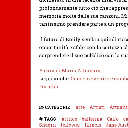
profondamente tutto ciò che rappres
memoria molte delle sue canzoni. Mi
tantissimo prendere parte a un proge
Il futuro di Emily sembra quindi ricc
opportunità e sfide, con la certezza 
sorprendere il suo pubblico con la sua
A cura di Mario Altomura
Leggi anche:
Come prevenire e combat
Foriglio
arte
Artisti
Attualit
CATEGORIE
attrice
ballerina
Cairo
c
TAGS
Shaqiri
follower
Illinois
Jane Aus