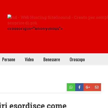
crossorigin="anonymous">
Persone
Video
Benessere
Oroscopo
iri esordisce come