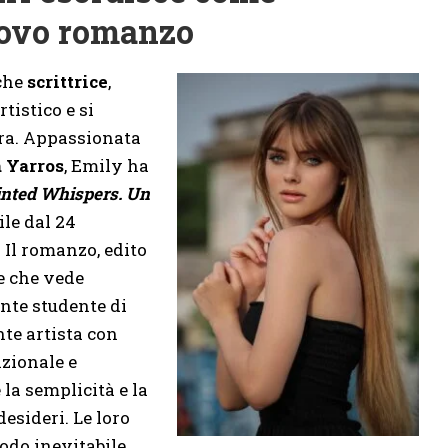
uovo romanzo
che
scrittrice
,
tistico e si
ra. Appassionata
 Yarros
, Emily ha
inted Whispers. Un
ile dal 24
. Il romanzo, edito
e che vede
ante studente di
nte artista con
azionale e
la semplicità e la
esideri. Le loro
modo inevitabile,