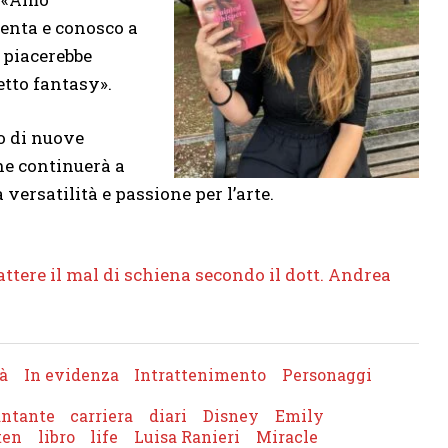
enta e conosco a
 piacerebbe
tto fantasy».
o di nuove
che continuerà a
 versatilità e passione per l’arte.
tere il mal di schiena secondo il dott. Andrea
à
In evidenza
Intrattenimento
Personaggi
antante
carriera
diari
Disney
Emily
ten
libro
life
Luisa Ranieri
Miracle