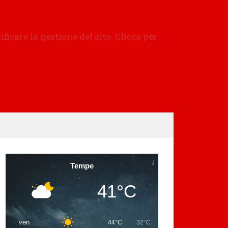
Tempe
41°C
ven
44°C
32°C