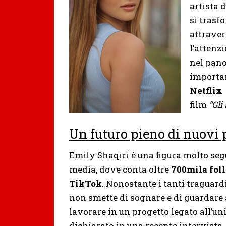
artista 
si trasf
attraver
l’attenz
nel pano
importan
Netflix
film
“Gli
Un futuro pieno di nuovi 
Emily Shaqiri è una figura molto segu
media, dove conta oltre
700mila fol
TikTok
. Nonostante i tanti traguard
non smette di sognare e di guardare a
lavorare in un progetto legato all’u
dichiarato in una recente intervista