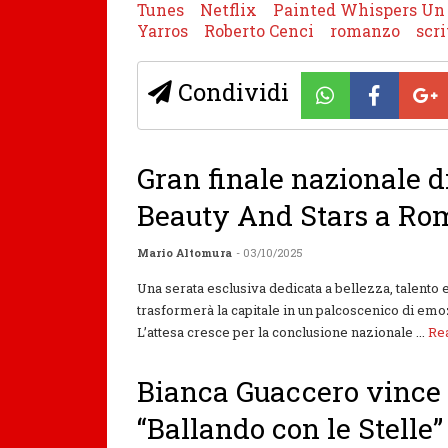
Tunes
Netflix
Painted Whispers Un a
Yarros
Roberto Cenci
romanzo
scri
Condividi
Gran finale nazionale d
Beauty And Stars a Ro
Mario Altomura
- 03/10/2025
Una serata esclusiva dedicata a bellezza, talento 
trasformerà la capitale in un palcoscenico di emo
L’attesa cresce per la conclusione nazionale ...
Re
Bianca Guaccero vince l
“Ballando con le Stelle”