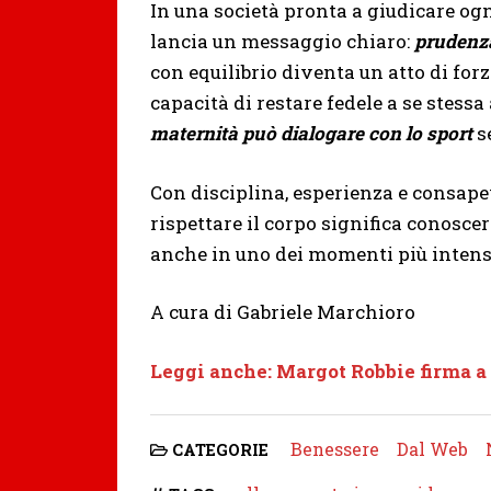
In una società pronta a giudicare og
lancia un messaggio chiaro:
prudenza
con equilibrio diventa un atto di fo
capacità di restare fedele a se stessa
maternità può dialogare con lo sport
s
Con disciplina, esperienza e consap
rispettare il corpo significa conosce
anche in uno dei momenti più intensi
A cura di Gabriele Marchioro
Leggi anche: Margot Robbie firma a
Benessere
Dal Web
CATEGORIE