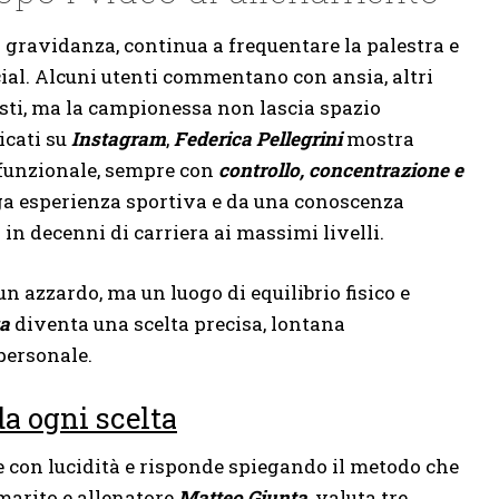
i gravidanza, continua a frequentare la palestra e
cial. Alcuni utenti commentano con ansia, altri
ti, ma la campionessa non lascia spazio
icati su
Instagram
,
Federica Pellegrini
mostra
 funzionale, sempre con
controllo, concentrazione e
ga esperienza sportiva e da una conoscenza
 in decenni di carriera ai massimi livelli.
un azzardo, ma un luogo di equilibrio fisico e
za
diventa una scelta precisa, lontana
 personale.
da ogni scelta
e con lucidità e risponde spiegando il metodo che
 marito e allenatore
Matteo Giunta
, valuta tre