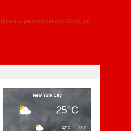
New York City
25°C
gio
32°C
23°C