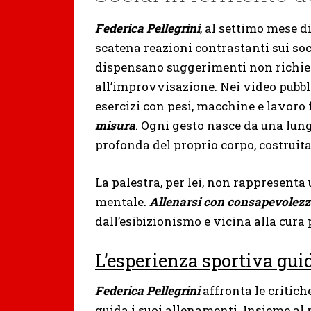
Federica Pellegrini
, al settimo mese d
scatena reazioni contrastanti sui so
dispensano suggerimenti non richies
all’improvvisazione. Nei video pubbl
esercizi con pesi, macchine e lavoro
misura
. Ogni gesto nasce da una lun
profonda del proprio corpo, costruita
La palestra, per lei, non rappresenta 
mentale.
Allenarsi con consapevolez
dall’esibizionismo e vicina alla cura
L’esperienza sportiva gui
Federica Pellegrini
affronta le critich
guida i suoi allenamenti. Insieme al