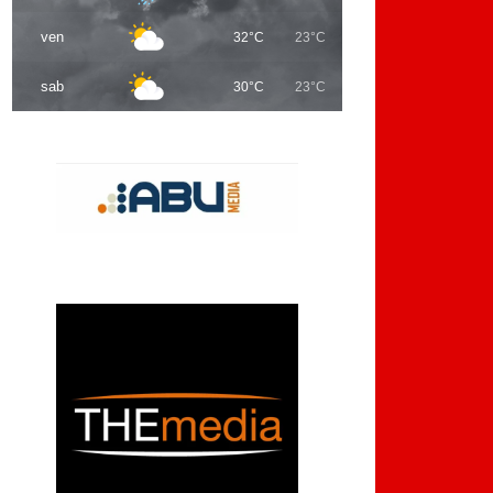
ven
32°C
23°C
sab
30°C
23°C