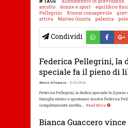
allenamento in gravidanza
TAGS
ascolto
donne e sport
equilibrio fisi
Pellegrini
fitness consapevole
grav
attiva
Matteo Giunta
palestra
pole
Condividi
Federica Pellegrini, la
speciale fa il pieno di l
Mario Altomura
- 21/06/2026
Federica Pellegrini, la dedica speciale fa il pieno d
famiglia intimo e spontaneo mostra Federica Pell
completamente inedita, ...
Read More
Bianca Guaccero vince l