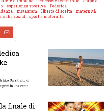
atlete olimpiche
benessere femminile
corpo e
co
esperienza sportiva
Federica
idanza
Instagram
libertà di scelta
maternità
miche social
sport e maternità
 dedica
ike
i like Un ritratto di
egrini in una veste
a finale di