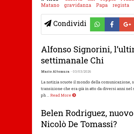
Matano
gravidanza
Papa
regista
Condividi
Alfonso Signorini, l’ult
settimanale Chi
Mario Altomura
- 03/03/2026
La notizia scuote il mondo della comunicazione, 
transizione che era già in atto da diversi anni nel
ph ...
Read More
Belen Rodriguez, nuov
Nicolò De Tomassi?