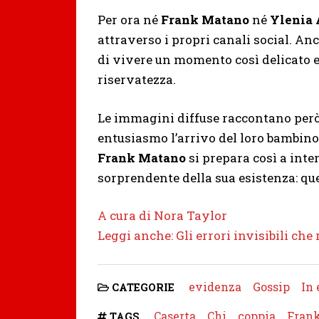
Per ora né
Frank Matano
né
Ylenia 
attraverso i propri canali social. An
di vivere un momento così delicato e 
riservatezza.
Le immagini diffuse raccontano però 
entusiasmo l’arrivo del loro bambino. 
Frank Matano
si prepara così a inte
sorprendente della sua esistenza: que
A cura di Nora Taylor
Leggi anche: Gli errori invisibili che
evidenza
Gossip
In
CATEGORIE
Caserta
Chi
coppia
Fran
TAGS