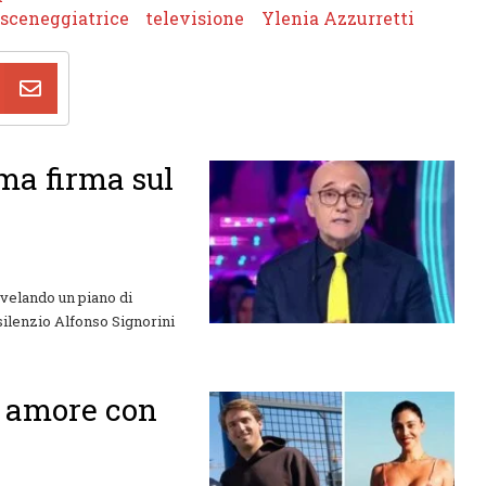
sceneggiatrice
televisione
Ylenia Azzurretti
ima firma sul
svelando un piano di
 silenzio Alfonso Signorini
o amore con