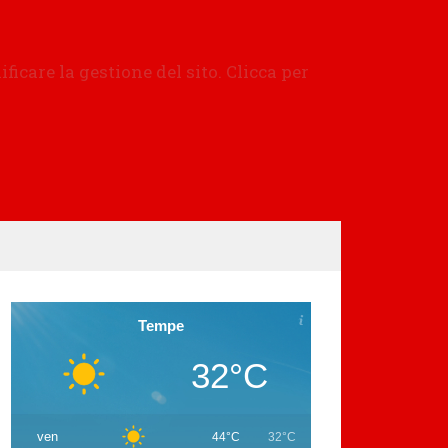
Tempe
32°C
ven
44°C
32°C