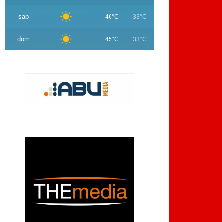
sab
46°C
33°C
dom
45°C
33°C