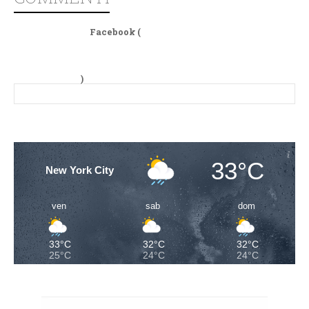
Facebook (
)
33°C
New York City
ven
sab
dom
33°C
32°C
32°C
25°C
24°C
24°C