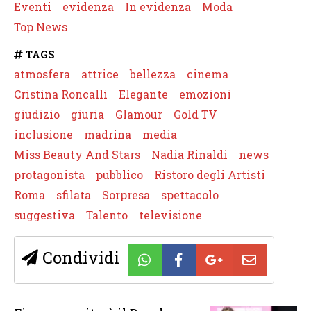
Eventi
evidenza
In evidenza
Moda
Top News
TAGS
atmosfera
attrice
bellezza
cinema
Cristina Roncalli
Elegante
emozioni
giudizio
giuria
Glamour
Gold TV
inclusione
madrina
media
Miss Beauty And Stars
Nadia Rinaldi
news
protagonista
pubblico
Ristoro degli Artisti
Roma
sfilata
Sorpresa
spettacolo
suggestiva
Talento
televisione
Condividi