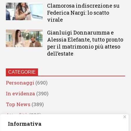
Clamorosa indiscrezione su
Federica Nargi: lo scatto
virale
Gianluigi Donnarumma e
Alessia Elefante, tutto pronto
per il matrimonio più atteso
dell’estate
CATEGORIE
Personaggi
(690)
In evidenza
(390)
Top News
(389)
Attualità
(336)
Informativa
Eventi
(330)