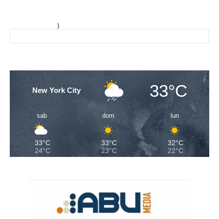
)
33°C
New York City
sab
dom
lun
33°C
33°C
32°C
24°C
23°C
22°C