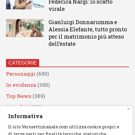
Federica Nargi: lo scatto
virale
Gianluigi Donnarumma e
Alessia Elefante, tutto pronto
per il matrimonio più atteso
dell’estate
CATEGORIE
Personaggi
(690)
In evidenza
(390)
Top News
(389)
Attualità
(336)
Informativa
Eventi
(330)
Il sito Verosettimanale.com utilizza cookie propri e
Artisti
(241)
di terze parti per finalità tecniche, statistiche,