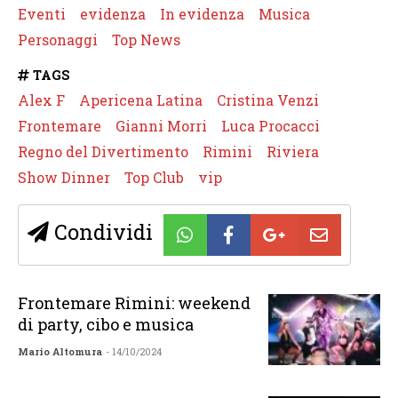
Eventi
evidenza
In evidenza
Musica
Personaggi
Top News
TAGS
Alex F
Apericena Latina
Cristina Venzi
Frontemare
Gianni Morri
Luca Procacci
Regno del Divertimento
Rimini
Riviera
Show Dinner
Top Club
vip
Condividi
Frontemare Rimini: weekend
di party, cibo e musica
Mario Altomura
- 14/10/2024