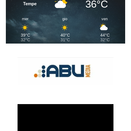
36°C
Tempe
mer
gio
ven
39°C
40°C
44°C
32°C
31°C
32°C