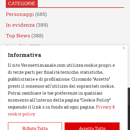
CATEGORIE
Personaggi
(685)
In evidenza
(389)
Top News
(388)
Attualità
(336)
Informativa
Eventi
(330)
Il sito Verosettimanale.com utilizza cookie propri e
Artisti
(241)
di terze parti per finalità tecniche, statistiche,
News
(238)
pubblicitarie e di profilazione. Cliccando “Accetto”
presti il consenso all'utilizzo dei sopracitati cookie,
Cerca
Potrai cambiare le tue preferenze in qualsiasi
momento all'interno della pagina “Cookie Policy”
seguendo il link o in fondo ad ogni pagina.
Privacy &
cookie policy
© 2023 Verosettimanale.com. All rights reserved.
Rifiuto Tutto
Accetto Tutto