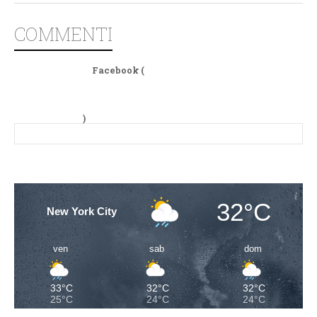
COMMENTI
Facebook (
)
32°C
New York City
ven
sab
dom
33°C
32°C
32°C
25°C
24°C
24°C