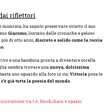
ai riflettori
 e misurata, ha saputo preservare intatto il suo
 suo
Giacomo
, lontano dalle cronache e geloso
 più di otto anni,
discreto e solido come la roccia
no
.
rrivo e una bambina pronta a diventare sorella
iglia sembra trovare una
nuova, dolcissima
basta uno sguardo alla foto in cui
Vittoria
posa le
 c’è già tutta la poesia del mondo
.
l’innovazione tra I.A. blockchain e spazio