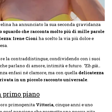
 velina ha annunciato la sua seconda gravidanza
o sguardo che racconta molto più di mille parole
lezza
:
Irene Cioni
ha scelto la via più dolce e
esa.
pre la contraddistingue, condividendo con i suoi
 che parlano di amore, intimità e futuro.
“Eh già…
senza enfasi né clamore, ma con quella
delicatezza
rivata in un piccolo racconto universale
.
n primo piano
 loro primogenita
Vittoria
, cinque anni e uno
so quel pancione che promette una nuova vita.