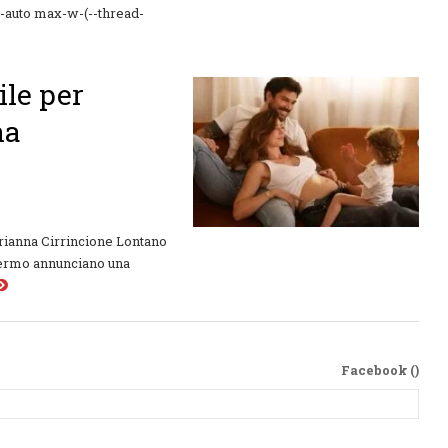
x-auto max-w-(--thread-
le per
na
rianna Cirrincione Lontano
schermo annunciano una
Facebook (
)