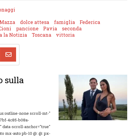
onaggi
 Mazza
dolce attesa
famiglia
Federica
Cioni
pancione
Pavia
seconda
a la Notizia
Toscana
vittoria
o sulla
us:outline-none scroll-mt-"
47bf-4c85-b08a-
" data-scroll-anchor="true"
uto mx-auto pb-10 @: @: px-