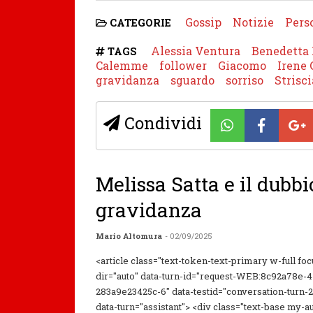
Gossip
Notizie
Pers
CATEGORIE
Alessia Ventura
Benedetta
TAGS
Calemme
follower
Giacomo
Irene 
gravidanza
sguardo
sorriso
Strisci
Condividi
Melissa Satta e il dubbi
gravidanza
Mario Altomura
- 02/09/2025
<article class="text-token-text-primary w-full foc
dir="auto" data-turn-id="request-WEB:8c92a78e-
283a9e23425c-6" data-testid="conversation-turn-2
data-turn="assistant"> <div class="text-base my-a