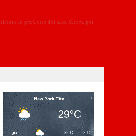
New York City
29°C
gio
32°C
23°C