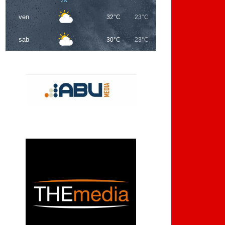
ven
32°C
23°C
sab
30°C
23°C