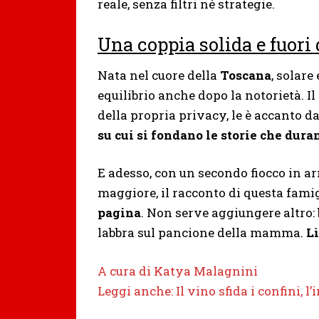
reale, senza filtri né strategie.
Una coppia solida e fuori d
Nata nel cuore della
Toscana
, solare
equilibrio anche dopo la notorietà. Il
della propria privacy, le è accanto da
su cui si fondano le storie che dura
E adesso, con un secondo fiocco in a
maggiore, il racconto di questa fam
pagina
. Non serve aggiungere altro: 
labbra sul pancione della mamma.
Lì
A cura di Katya Malagnini
Leggi anche: Il vino sfida i confini, 