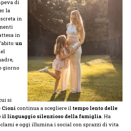
apeva di
er la
screta in
imenti
attesa in
’abito:
un
uel
madre,
o giorno
a
cui si
 Cioni
continua a scegliere il
tempo lento delle
e il linguaggio silenzioso della famiglia
. Ha
clami e oggi illumina i social con sprazzi di vita