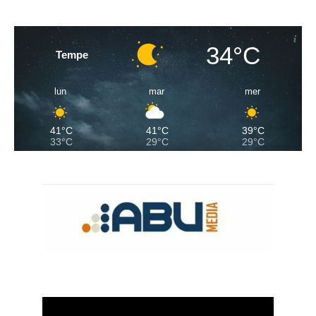
34°C
Tempe
lun
mar
mer
41°C
41°C
39°C
33°C
29°C
29°C