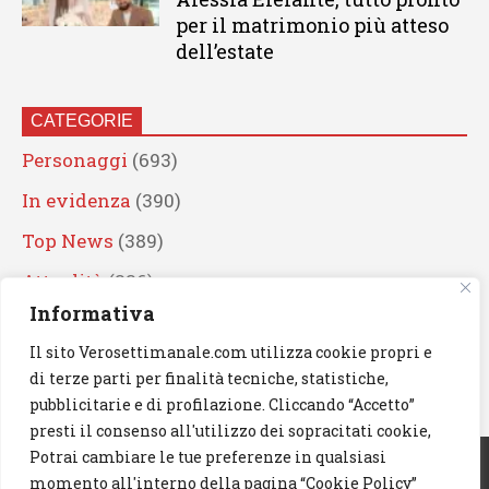
per il matrimonio più atteso
dell’estate
CATEGORIE
Personaggi
(693)
In evidenza
(390)
Top News
(389)
Attualità
(336)
Informativa
Eventi
(331)
Il sito Verosettimanale.com utilizza cookie propri e
Artisti
(241)
di terze parti per finalità tecniche, statistiche,
News
(239)
pubblicitarie e di profilazione. Cliccando “Accetto”
presti il consenso all'utilizzo dei sopracitati cookie,
Cerca
Potrai cambiare le tue preferenze in qualsiasi
momento all'interno della pagina “Cookie Policy”