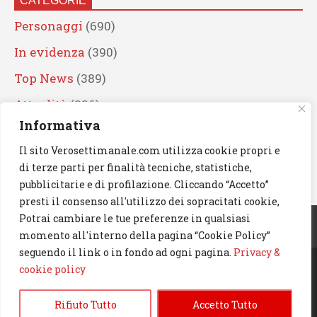
CATEGORIE
Personaggi
(690)
In evidenza
(390)
Top News
(389)
Attualità
(336)
Informativa
Eventi
(330)
Il sito Verosettimanale.com utilizza cookie propri e
Artisti
(241)
di terze parti per finalità tecniche, statistiche,
News
(239)
pubblicitarie e di profilazione. Cliccando “Accetto”
presti il consenso all'utilizzo dei sopracitati cookie,
Cerca
Potrai cambiare le tue preferenze in qualsiasi
momento all'interno della pagina “Cookie Policy”
seguendo il link o in fondo ad ogni pagina.
Privacy &
cookie policy
© 2023 Verosettimanale.com. All rights reserved.
Rifiuto Tutto
Accetto Tutto