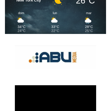
26°C
New York City
dom
lun
mar
34°C
33°C
28°C
24°C
22°C
25°C