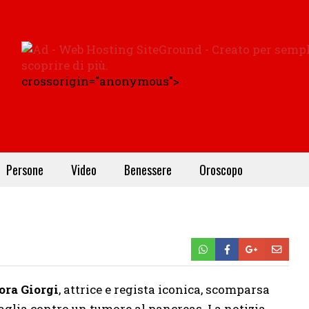
crossorigin="anonymous">
Persone
Video
Benessere
Oroscopo
ora Giorgi
, attrice e regista iconica, scomparsa
taglia contro un tumore al pancreas. La notizia