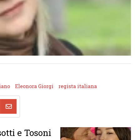
iano
Eleonora Giorgi
regista italiana
otti e Tosoni