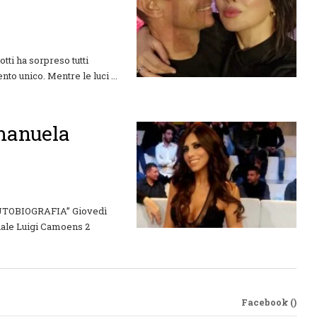
tti ha sorpreso tutti
to unico. Mentre le luci ...
Emanuela
’AUTOBIOGRAFIA” Giovedì
Viale Luigi Camoens 2
Facebook (
)