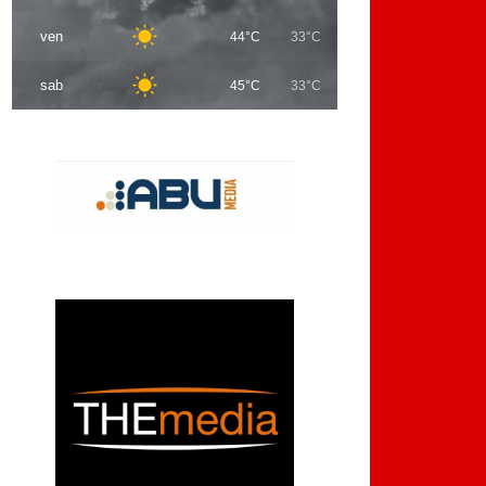
ven
44°C
33°C
sab
45°C
33°C