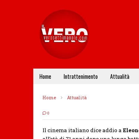
Home
Intrattenimento
Attualità
Home
Attualità
0
Il cinema italiano dice addio a
Eleon
all’età di 71 anni dopo una lunga bat