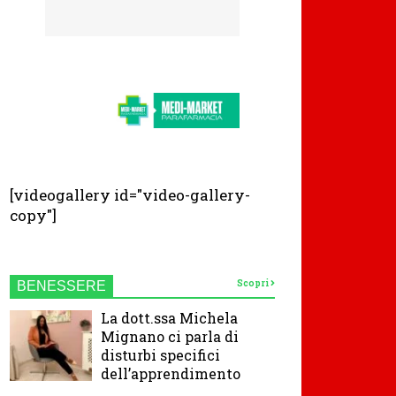
[videogallery id="video-gallery-
copy"]
Scopri
BENESSERE
La dott.ssa Michela
Mignano ci parla di
disturbi specifici
dell’apprendimento