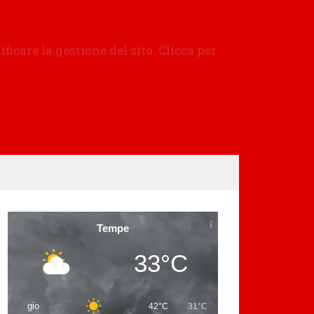
Tempe
33°C
gio
42°C
31°C