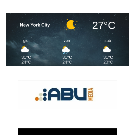
27°C
New York City
gio
ven
sab
31°C
31°C
31°C
24°C
24°C
23°C