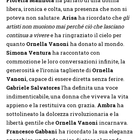
Fiorella Mannoia
ha parlato di una donna
libera, ironica e colta, una presenza che non si
poteva non salutare.
Arisa
ha ricordato che
gli
artisti non muoiono mai perché ciò che lasciano
continua a vivere
e ha ringraziato il cielo per
quanto
Ornella Vanoni
ha donato al mondo.
Simona Ventura
ha raccontato con
commozione le loro conversazioni infinite, la
generosità e l’ironia tagliente di
Ornella
Vanoni
, capace di essere diretta senza ferire.
Gabriele Salvatores
l’ha definita una voce
indimenticabile, una donna che viveva la vita
appieno e la restituiva con grazia.
Ambra
ha
sottolineato la dolcezza rivoluzionaria e la
libertà gentile che
Ornella Vanoni
incarnava.
Francesco Gabbani
ha ricordato la sua eleganza