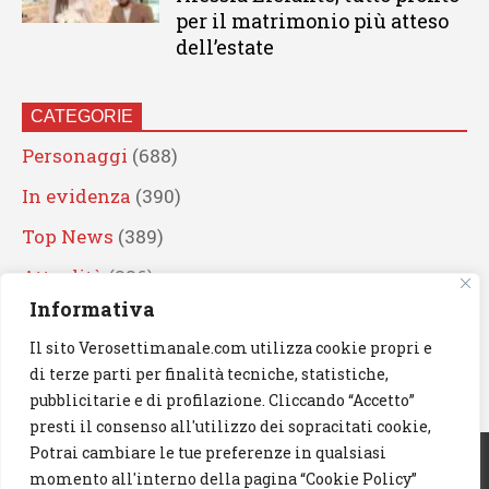
per il matrimonio più atteso
dell’estate
CATEGORIE
Personaggi
(688)
In evidenza
(390)
Top News
(389)
Attualità
(336)
Informativa
Eventi
(330)
Il sito Verosettimanale.com utilizza cookie propri e
Artisti
(241)
di terze parti per finalità tecniche, statistiche,
News
(238)
pubblicitarie e di profilazione. Cliccando “Accetto”
presti il consenso all'utilizzo dei sopracitati cookie,
Cerca
Potrai cambiare le tue preferenze in qualsiasi
momento all'interno della pagina “Cookie Policy”