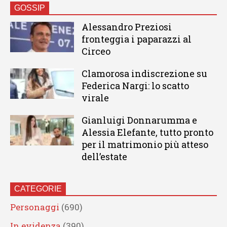
GOSSIP
Alessandro Preziosi
fronteggia i paparazzi al
Circeo
Clamorosa indiscrezione su
Federica Nargi: lo scatto
virale
Gianluigi Donnarumma e
Alessia Elefante, tutto pronto
per il matrimonio più atteso
dell’estate
CATEGORIE
Personaggi
(690)
In evidenza
(390)