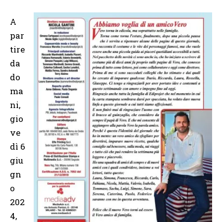
A
par
tire
da
do
ma
ni,
gio
ve
dì 6
giu
gn
o
202
4,