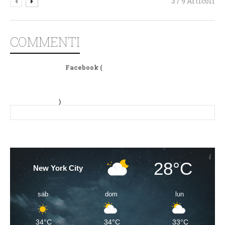
3 / 9 Articoli
COMMENTI
Facebook (
)
28°C
New York City
sab
dom
lun
34°C
34°C
33°C