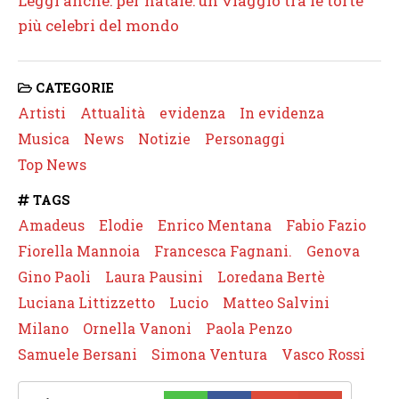
Leggi anche: per natale: un viaggio tra le torte
più celebri del mondo
CATEGORIE
Artisti
Attualità
evidenza
In evidenza
Musica
News
Notizie
Personaggi
Top News
TAGS
Amadeus
Elodie
Enrico Mentana
Fabio Fazio
Fiorella Mannoia
Francesca Fagnani.
Genova
Gino Paoli
Laura Pausini
Loredana Bertè
Luciana Littizzetto
Lucio
Matteo Salvini
Milano
Ornella Vanoni
Paola Penzo
Samuele Bersani
Simona Ventura
Vasco Rossi