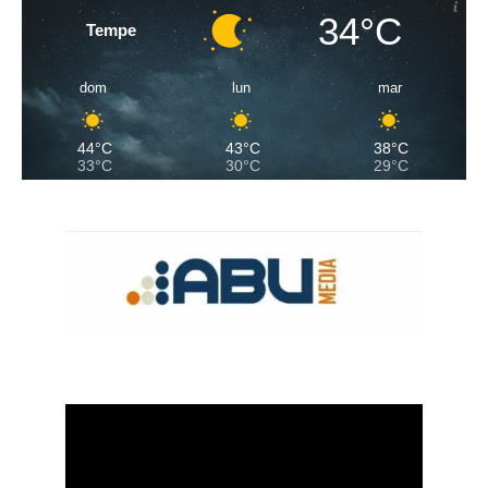
34°C
Tempe
dom
lun
mar
44°C
43°C
38°C
33°C
30°C
29°C