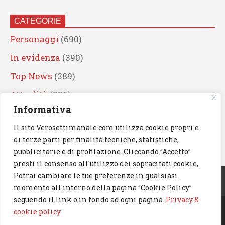
CATEGORIE
Personaggi
(690)
In evidenza
(390)
Top News
(389)
Attualità
(336)
Informativa
Eventi
(330)
Il sito Verosettimanale.com utilizza cookie propri e
Artisti
(241)
di terze parti per finalità tecniche, statistiche,
News
(239)
pubblicitarie e di profilazione. Cliccando “Accetto”
presti il consenso all'utilizzo dei sopracitati cookie,
Cerca
Potrai cambiare le tue preferenze in qualsiasi
momento all'interno della pagina “Cookie Policy”
seguendo il link o in fondo ad ogni pagina.
Privacy &
cookie policy
© 2023 Verosettimanale.com. All rights reserved.