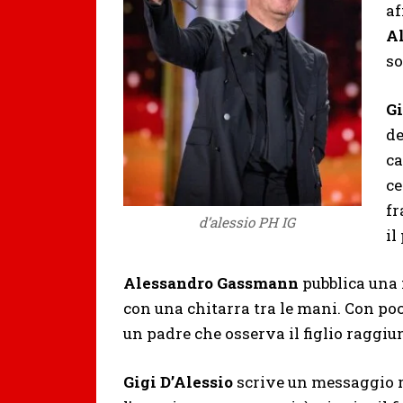
af
A
so
G
de
ca
ce
fr
d’alessio PH IG
il
Alessandro Gassmann
pubblica una 
con una chitarra tra le mani. Con poch
un padre che osserva il figlio raggi
Gigi D’Alessio
scrive un messaggio r