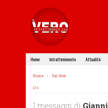
Home
Intrattenimento
Attualità
Home
Dal Web
0
I messaggi di
Giann