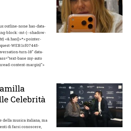
cus:outline-none has-data-
ing-block:-mt-(--shadow-
t) <&:has()>*>:pointer-
"request-WEB:1cf07445-
ersation-turn-18" data-
class="text-base my-auto
hread-content-margin)">
Camilla
lle Celebrità
e della musica italiana, ma
nti di farsi conoscere,