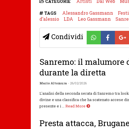
Artisti
Dal Web
Mus
CATEGORIE
Alessandro Gassmann
Fest
TAGS
d’alessio
LDA
Leo Gassmann
Sanr
Condividi
Sanremo: il malumore d
durante la diretta
Mario Altomura
- 26/02/2026
L'analisi della seconda serata di Sanremo tra lo
divine e una classifica che ha scatenato accese dis
presente e i ...
Read More
Presta attacca, Brugane