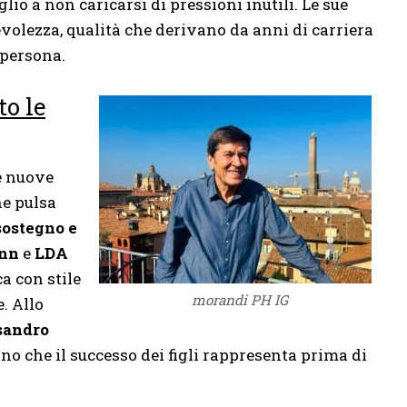
iglio a non caricarsi di pressioni inutili. Le sue
volezza, qualità che derivano da anni di carriera
 persona.
to le
e nuove
ne pulsa
sostegno e
nn
e
LDA
a con stile
morandi PH IG
. Allo
sandro
o che il successo dei figli rappresenta prima di