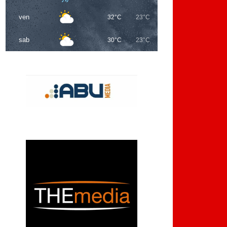
ven
32°C
23°C
sab
30°C
23°C