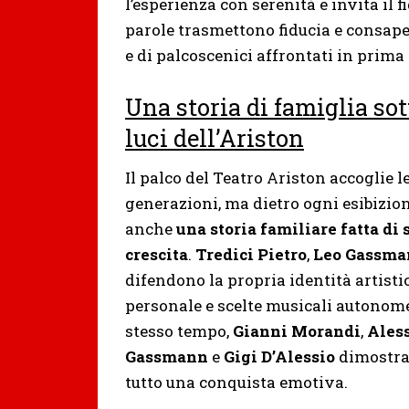
l’esperienza con serenità e invita il f
parole trasmettono fiducia e consape
e di palcoscenici affrontati in prima
Una storia di famiglia sot
luci dell’Ariston
Il palco del
Teatro Ariston
accoglie l
generazioni, ma dietro ogni esibizio
anche
una storia familiare fatta di 
crescita
.
Tredici Pietro
,
Leo Gassma
difendono la propria identità artistic
personale e scelte musicali autonome
stesso tempo,
Gianni Morandi
,
Ales
Gassmann
e
Gigi D’Alessio
dimostran
tutto una conquista emotiva.