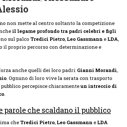
Alessio
emo
non mette al centro soltanto la competizione
 anche
il legame profondo tra padri celebri e figli
ono sul palco
Tredici Pietro
,
Leo Gassmann
e
LDA
,
o il proprio percorso con determinazione e
rza anche quelli dei loro padri:
Gianni Morandi
,
sio
. Ognuno di loro vive la serata con trasporto
Il pubblico percepisce chiaramente
un intreccio di
co
.
e parole che scaldano il pubblico
rima che
Tredici Pietro
,
Leo Gassmann
e
LDA