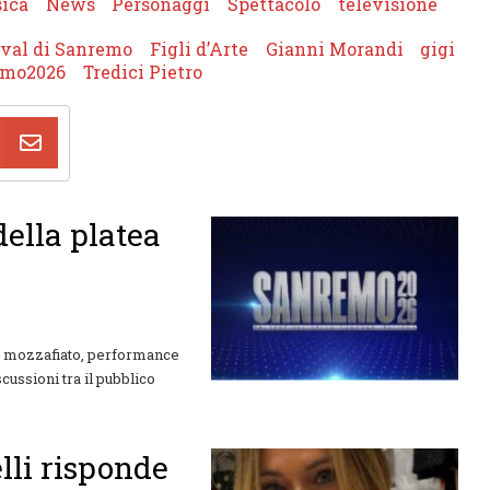
ica
News
Personaggi
Spettacolo
televisione
ival di Sanremo
Figli d’Arte
Gianni Morandi
gigi
emo2026
Tredici Pietro
ella platea
ok mozzafiato, performance
cussioni tra il pubblico
lli risponde