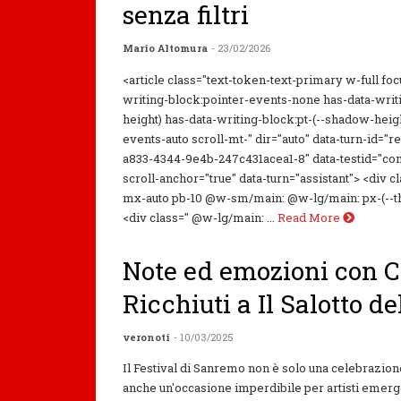
senza filtri
Mario Altomura
- 23/02/2026
<article class="text-token-text-primary w-full fo
writing-block:pointer-events-none has-data-writ
height) has-data-writing-block:pt-(--shadow-heigh
events-auto scroll-mt-" dir="auto" data-turn-id=
a833-4344-9e4b-247c431acea1-8" data-testid="conv
scroll-anchor="true" data-turn="assistant"> <div 
mx-auto pb-10 @w-sm/main: @w-lg/main: px-(--t
<div class=" @w-lg/main: ...
Read More
Note ed emozioni con 
Ricchiuti a Il Salotto de
veronoti
- 10/03/2025
Il Festival di Sanremo non è solo una celebrazion
anche un'occasione imperdibile per artisti emerge