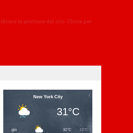
New York City
31°C
gio
32°C
23°C