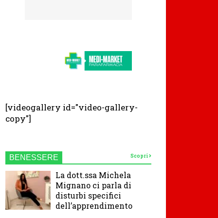
[videogallery id="video-gallery-
copy"]
Scopri
BENESSERE
La dott.ssa Michela
Mignano ci parla di
disturbi specifici
dell’apprendimento