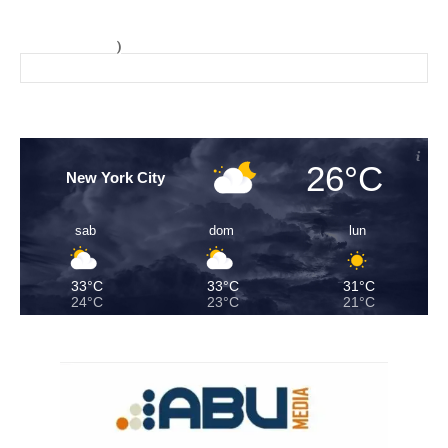
)
26°C
New York City
sab
dom
lun
33°C
33°C
31°C
24°C
23°C
21°C