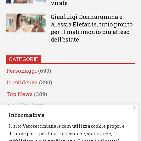
virale
Gianluigi Donnarumma e
Alessia Elefante, tutto pronto
per il matrimonio più atteso
dell’estate
CATEGORIE
Personaggi
(690)
In evidenza
(390)
Top News
(389)
Attualità
(336)
Informativa
Eventi
(330)
Il sito Verosettimanale.com utilizza cookie propri e
Artisti
(241)
di terze parti per finalità tecniche, statistiche,
News
(239)