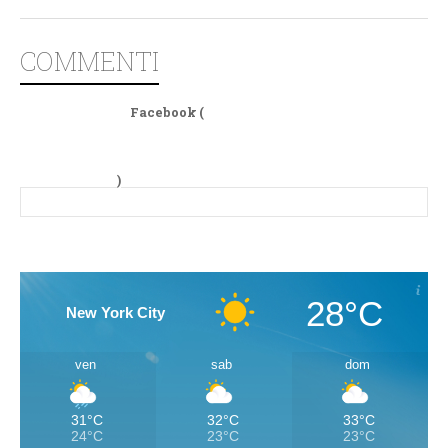
COMMENTI
Facebook (
)
28°C
New York City
ven
sab
dom
31°C
32°C
33°C
24°C
23°C
23°C