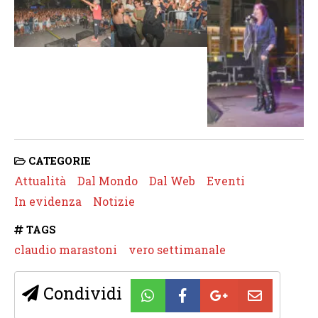
CATEGORIE
Attualità
Dal Mondo
Dal Web
Eventi
In evidenza
Notizie
TAGS
claudio marastoni
vero settimanale
Condividi