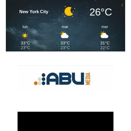
26°C
New York City
lun
mar
mer
33°C
33°C
31°C
23°C
23°C
22°C