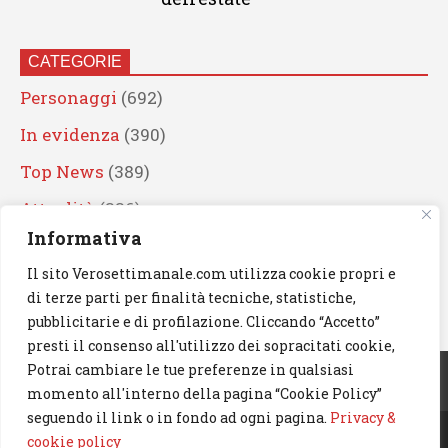
CATEGORIE
Personaggi
(692)
In evidenza
(390)
Top News
(389)
Attualità
(336)
Informativa
Eventi
(330)
Il sito Verosettimanale.com utilizza cookie propri e
Artisti
(241)
di terze parti per finalità tecniche, statistiche,
News
(239)
pubblicitarie e di profilazione. Cliccando “Accetto”
presti il consenso all'utilizzo dei sopracitati cookie,
Cerca
Potrai cambiare le tue preferenze in qualsiasi
momento all'interno della pagina “Cookie Policy”
seguendo il link o in fondo ad ogni pagina.
Privacy &
cookie policy