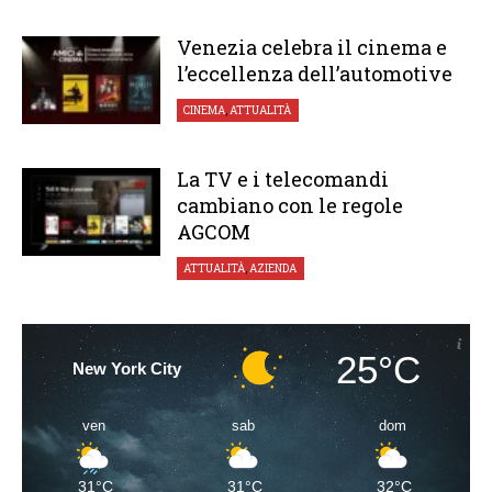
Venezia celebra il cinema e
l’eccellenza dell’automotive
CINEMA
,
ATTUALITÀ
La TV e i telecomandi
cambiano con le regole
AGCOM
ATTUALITÀ
,
AZIENDA
25°C
New York City
ven
sab
dom
31°C
31°C
32°C