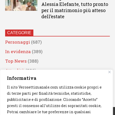
Alessia Elefante, tutto pronto
per il matrimonio più atteso
dell’estate
CATEGORIE
Personaggi
(687)
In evidenza
(389)
Top News
(388)
Attualità
(336)
Informativa
Eventi
(330)
Il sito Verosettimanale.com utilizza cookie propri e
Artisti
(241)
di terze parti per finalità tecniche, statistiche,
News
(238)
pubblicitarie e di profilazione. Cliccando “Accetto”
presti il consenso all'utilizzo dei sopracitati cookie,
Cerca
Potrai cambiare le tue preferenze in qualsiasi