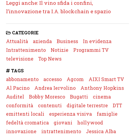
Leggi anche: Il vino sfida i confini,
l’innovazione tra I.A. blockchain e spazio
CATEGORIE
Attualità
azienda
Business
In evidenza
Intrattenimento
Notizie
Programmi TV
televisione
Top News
TAGS
abbonamento
accesso
Agcom
AIXI Smart TV
Al Pacino
Andrea Iervolino
Anthony Hopkins
Auditel
Bobby Moresco
Bugatti
cinema
conformità
contenuti
digitale terrestre
DTT
emittenti locali
esperienza visiva
famiglie
fedeltà cromatica
giovani
hollywood
innovazione
intrattenimento
Jessica Alba