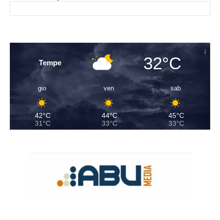
32°C
Tempe
gio
ven
sab
42°C
44°C
45°C
31°C
33°C
33°C