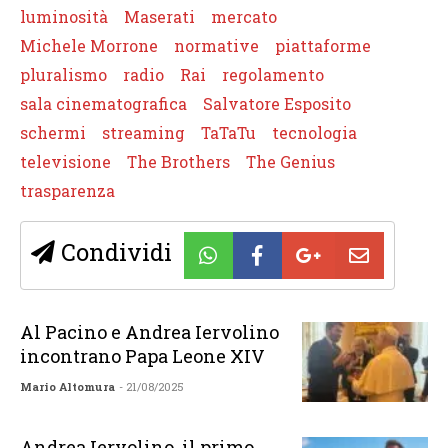
luminosità
Maserati
mercato
Michele Morrone
normative
piattaforme
pluralismo
radio
Rai
regolamento
sala cinematografica
Salvatore Esposito
schermi
streaming
TaTaTu
tecnologia
televisione
The Brothers
The Genius
trasparenza
Condividi
Al Pacino e Andrea Iervolino
incontrano Papa Leone XIV
Mario Altomura
- 21/08/2025
Andrea Iervolino, il primo