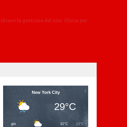
New York City
29°C
gio
32°C
23°C