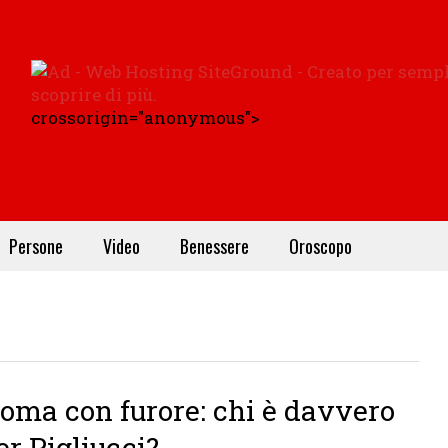
crossorigin="anonymous">
Persone
Video
Benessere
Oroscopo
oma con furore: chi è davvero
er Pigliucci?