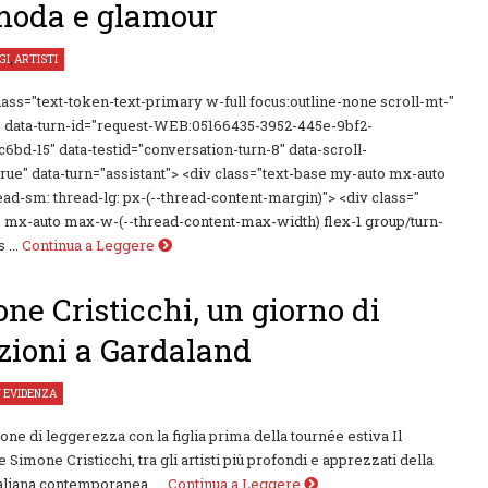
moda e glamour
GI
,
ARTISTI
class="text-token-text-primary w-full focus:outline-none scroll-mt-"
" data-turn-id="request-WEB:05166435-3952-445e-9bf2-
6bd-15" data-testid="conversation-turn-8" data-scroll-
rue" data-turn="assistant"> <div class="text-base my-auto mx-auto
ead-sm: thread-lg: px-(--thread-content-margin)"> <div class="
: mx-auto max-w-(--thread-content-max-width) flex-1 group/turn-
...
Continua a Leggere
ne Cristicchi, un giorno di
ioni a Gardaland
N EVIDENZA
one di leggerezza con la figlia prima della tournée estiva Il
 Simone Cristicchi, tra gli artisti più profondi e apprezzati della
aliana contemporanea, ...
Continua a Leggere