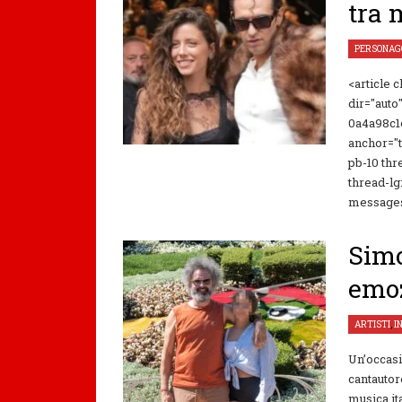
tra 
PERSONAG
<article 
dir="auto
0a4a98c1c
anchor="t
pb-10 thr
thread-lg
messages 
Simo
emoz
ARTISTI
,
I
Un’occasi
cantautore
musica it