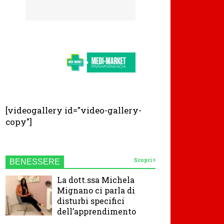
[videogallery id="video-gallery-
copy"]
Scopri
BENESSERE
La dott.ssa Michela
Mignano ci parla di
disturbi specifici
dell’apprendimento