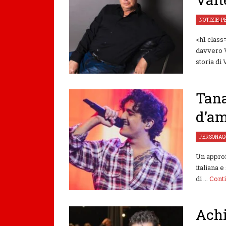
NOTIZIE
,
P
<h1 class
davvero V
storia di 
Tana
d’am
PERSONAG
Un approf
italiana e
di ...
Cont
Achi