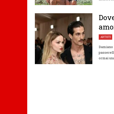
Dov
amor
ARTISTI
Damiano 
passerell
ormai una 