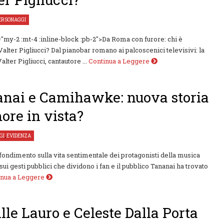
ERSONAGGI
="my-2 :mt-4 :inline-block :pb-2">Da Roma con furore: chi è
alter Pigliucci? Dal pianobar romano ai palcoscenici televisivi: la
Valter Pigliucci, cantautore ...
Continua a Leggere
nai e Camihawke: nuova storia
ore in vista?
GI
,
EVIDENZA
ondimento sulla vita sentimentale dei protagonisti della musica
 sui gesti pubblici che dividono i fan e il pubblico Tananai ha trovato
inua a Leggere
lle Lauro e Celeste Dalla Porta