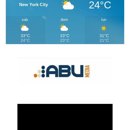
24°C
New York City
sab
dom
lun
33°C
33°C
31°C
24°C
23°C
21°C