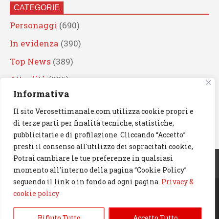
CATEGORIE
Personaggi
(690)
In evidenza
(390)
Top News
(389)
Attualità
(336)
Informativa
Eventi
(330)
Il sito Verosettimanale.com utilizza cookie propri e
Artisti
(241)
di terze parti per finalità tecniche, statistiche,
News
(239)
pubblicitarie e di profilazione. Cliccando “Accetto”
presti il consenso all'utilizzo dei sopracitati cookie,
Cerca
Potrai cambiare le tue preferenze in qualsiasi
momento all'interno della pagina “Cookie Policy”
seguendo il link o in fondo ad ogni pagina.
Privacy &
cookie policy
© 2023 Verosettimanale.com. All rights reserved.
Rifiuto Tutto
Accetto Tutto