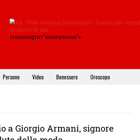
crossorigin="anonymous">
Persone
Video
Benessere
Oroscopo
o a Giorgio Armani, signore
luto della moda