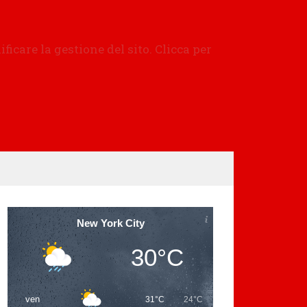
New York City
30°C
ven
31°C
24°C