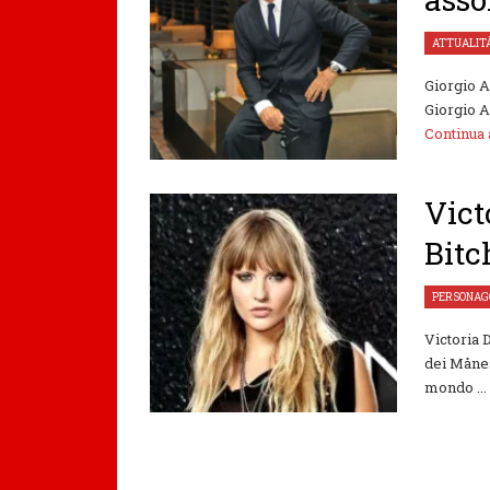
ATTUALIT
Giorgio A
Giorgio A
Continua
Vict
Bitc
PERSONAG
Victoria 
dei Månes
mondo ...