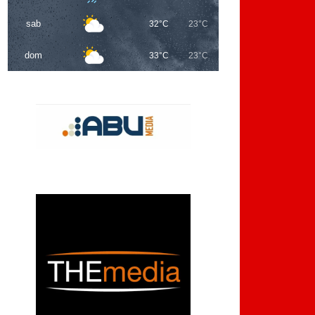
sab
32°C
23°C
dom
33°C
23°C