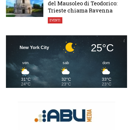
del Mausoleo di Teodorico:
Trieste chiama Ravenna
EVENTI
25°C
New York City
ven
sab
dom
31°C
32°C
33°C
24°C
23°C
23°C