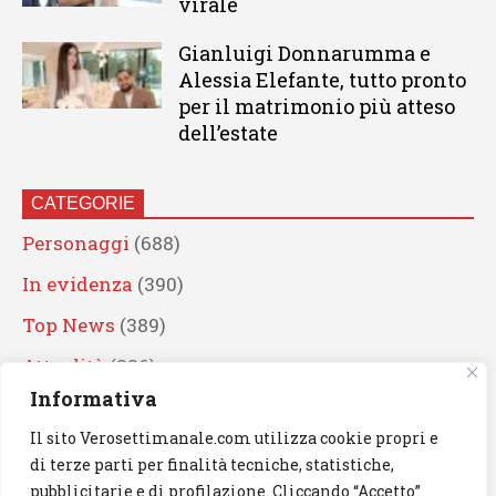
virale
Gianluigi Donnarumma e
Alessia Elefante, tutto pronto
per il matrimonio più atteso
dell’estate
CATEGORIE
Personaggi
(688)
In evidenza
(390)
Top News
(389)
Attualità
(336)
Informativa
Eventi
(330)
Il sito Verosettimanale.com utilizza cookie propri e
Artisti
(241)
di terze parti per finalità tecniche, statistiche,
News
(238)
pubblicitarie e di profilazione. Cliccando “Accetto”