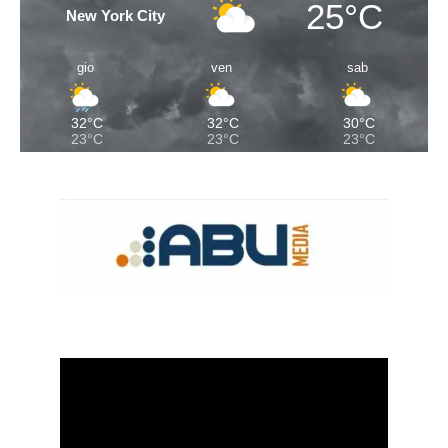
25°C
New York City
gio
ven
sab
32°C
32°C
30°C
23°C
23°C
23°C