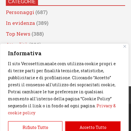
CATEGORIE
Personaggi
(687)
In evidenza
(389)
Top News
(388)
Attualità
(336)
Informativa
Eventi
(330)
Il sito Verosettimanale.com utilizza cookie propri e
Artisti
(241)
di terze parti per finalità tecniche, statistiche,
News
(238)
pubblicitarie e di profilazione. Cliccando “Accetto”
presti il consenso all'utilizzo dei sopracitati cookie,
Cerca
Potrai cambiare le tue preferenze in qualsiasi
momento all'interno della pagina “Cookie Policy”
seguendo il link o in fondo ad ogni pagina.
Privacy &
cookie policy
© 2023 Verosettimanale.com. All rights reserved.
Rifiuto Tutto
Accetto Tutto