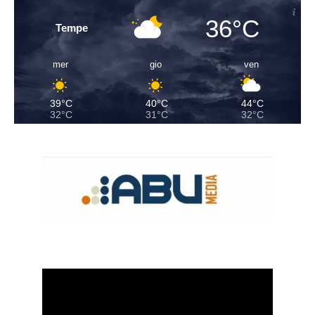
36°C
Tempe
mer
gio
ven
39°C
40°C
44°C
32°C
31°C
32°C