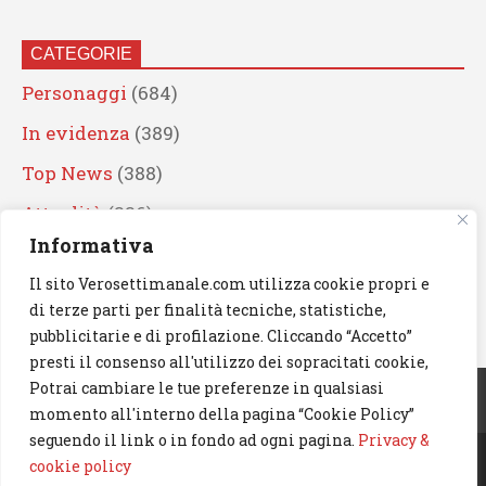
CATEGORIE
Personaggi
(684)
In evidenza
(389)
Top News
(388)
Attualità
(336)
Informativa
Eventi
(330)
Il sito Verosettimanale.com utilizza cookie propri e
Artisti
(241)
di terze parti per finalità tecniche, statistiche,
News
(238)
pubblicitarie e di profilazione. Cliccando “Accetto”
presti il consenso all'utilizzo dei sopracitati cookie,
Cerca
Potrai cambiare le tue preferenze in qualsiasi
momento all'interno della pagina “Cookie Policy”
seguendo il link o in fondo ad ogni pagina.
Privacy &
cookie policy
© 2023 Verosettimanale.com. All rights reserved.