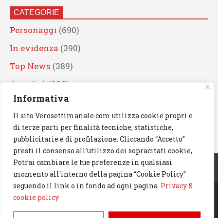
CATEGORIE
Personaggi
(690)
In evidenza
(390)
Top News
(389)
Attualità
(336)
Informativa
Eventi
(330)
Il sito Verosettimanale.com utilizza cookie propri e
Artisti
(241)
di terze parti per finalità tecniche, statistiche,
News
(239)
pubblicitarie e di profilazione. Cliccando “Accetto”
presti il consenso all'utilizzo dei sopracitati cookie,
Cerca
Potrai cambiare le tue preferenze in qualsiasi
momento all'interno della pagina “Cookie Policy”
seguendo il link o in fondo ad ogni pagina.
Privacy &
cookie policy
© 2023 Verosettimanale.com. All rights reserved.