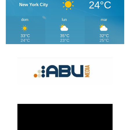
24°C
New York City
dom
lun
mar
33°C
35°C
32°C
24°C
23°C
25°C