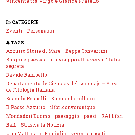
vincente tra Virgo e Grande Fratello
CATEGORIE
Eventi
Personaggi
TAGS
Azzurro Storie di Mare
Beppe Convertini
Borghi e paesaggi: un viaggio attraverso l’Italia
segreta
Davide Rampello
Departamento de Ciencias del Lenguaje – Área
de Filología Italiana
Edaardo Raspelli
Emanuela Folliero
Il Paese Azzurro
ilibriconveronique
Mondadori Duomo
paesaggio
paesi
RAI Libri
Rai1
Striscia la Notizia
Uno Mattina In Famiglia
veronica aceti