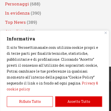
Personaggi
(688)
In evidenza
(390)
Top News
(389)
Attualità
(336)
Informativa
Eventi
(330)
Il sito Verosettimanale.com utilizza cookie propri e
Artisti
(241)
di terze parti per finalità tecniche, statistiche,
News
(238)
pubblicitarie e di profilazione. Cliccando “Accetto”
presti il consenso all'utilizzo dei sopracitati cookie,
Cerca
Potrai cambiare le tue preferenze in qualsiasi
momento all'interno della pagina “Cookie Policy”
seguendo il link o in fondo ad ogni pagina.
Privacy &
cookie policy
© 2023 Verosettimanale.com. All rights reserved.
Rifiuto Tutto
Accetto Tutto
Informativa Privacy & Cookie Policy