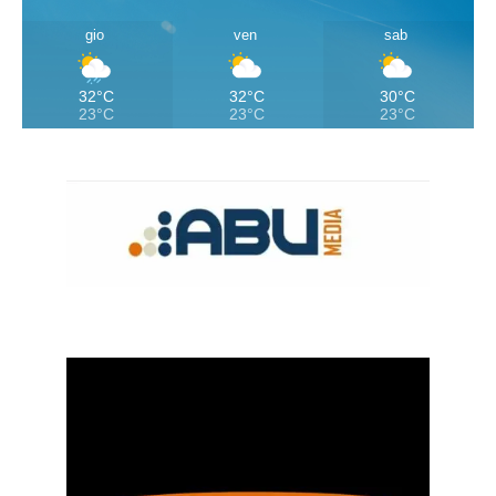
gio
ven
sab
32°C
32°C
30°C
23°C
23°C
23°C