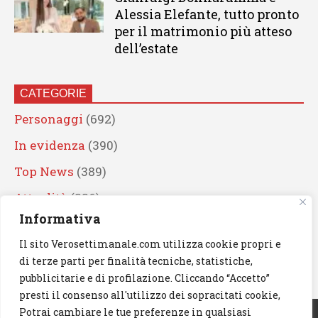
Alessia Elefante, tutto pronto
per il matrimonio più atteso
dell’estate
CATEGORIE
Personaggi
(692)
In evidenza
(390)
Top News
(389)
Attualità
(336)
Informativa
Eventi
(330)
Il sito Verosettimanale.com utilizza cookie propri e
Artisti
(241)
di terze parti per finalità tecniche, statistiche,
News
(239)
pubblicitarie e di profilazione. Cliccando “Accetto”
presti il consenso all'utilizzo dei sopracitati cookie,
Cerca
Potrai cambiare le tue preferenze in qualsiasi