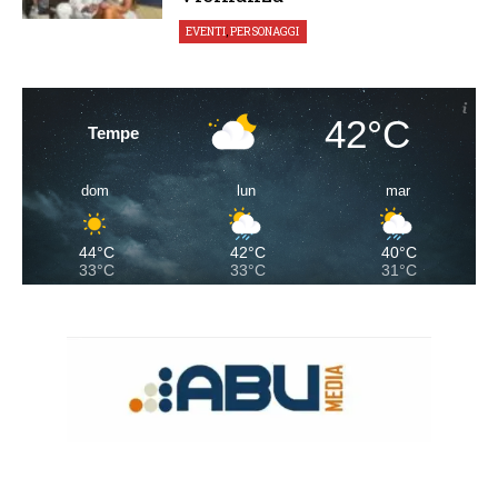
EVENTI
,
PERSONAGGI
42°C
Tempe
dom
lun
mar
44°C
42°C
40°C
33°C
33°C
31°C