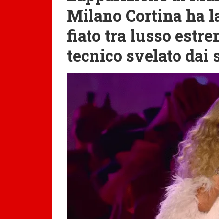
Milano Cortina ha la
fiato tra lusso estr
tecnico svelato dai 