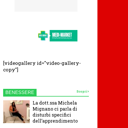
[videogallery id="video-gallery-
copy"]
Scopri
BENESSERE
La dott.ssa Michela
Mignano ci parla di
disturbi specifici
dell’apprendimento