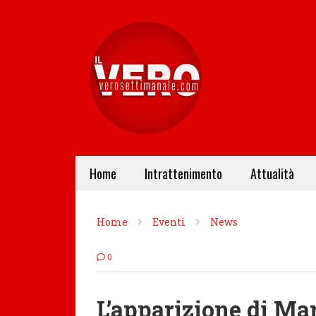
Home
Intrattenimento
Attualità
Home
Eventi
News
0
L’apparizione di Mar