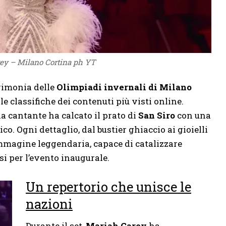
ey – Milano Cortina ph YT
rimonia delle
Olimpiadi invernali di Milano
 classifiche dei contenuti più visti online.
la cantante ha calcato il prato di
San Siro
con una
o. Ogni dettaglio, dal bustier ghiaccio ai gioielli
immagine leggendaria, capace di catalizzare
si per l’evento inaugurale.
Un repertorio che unisce le
nazioni
Durante il set,
Mariah Carey
ha