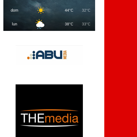
dom
44°C
32°C
lun
38°C
33°C