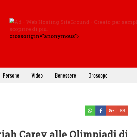
crossorigin="anonymous">
Persone
Video
Benessere
Oroscopo
iah Carey alle Olimpiadi di