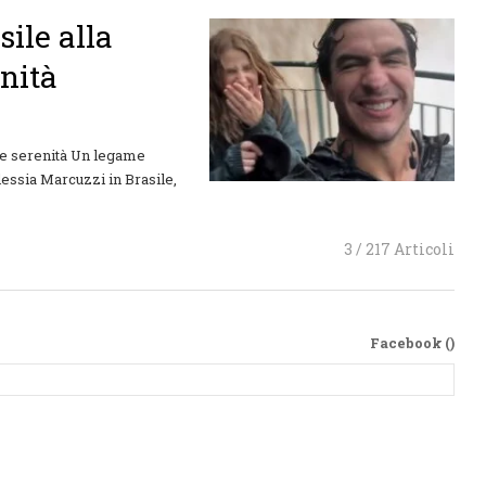
sile alla
enità
ale serenità Un legame
essia Marcuzzi in Brasile,
3 / 217 Articoli
Facebook (
)