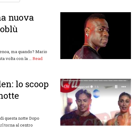
una nuova
soblù
l Genoa, ma quando? Mario
a volta con la ...
Read
en: lo scoop
notte
di questa notte Dopo
rl torna al centro