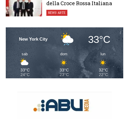
della Croce Rossa Italiana
NEWS
,
ARTE
33°C
New York City
sab
dom
lun
33°C
33°C
32°C
24°C
23°C
22°C