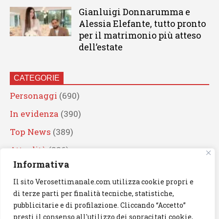
Gianluigi Donnarumma e
Alessia Elefante, tutto pronto
per il matrimonio più atteso
dell’estate
CATEGORIE
Personaggi
(690)
In evidenza
(390)
Top News
(389)
Attualità
(336)
Informativa
Eventi
(330)
Il sito Verosettimanale.com utilizza cookie propri e
Artisti
(241)
di terze parti per finalità tecniche, statistiche,
News
(239)
pubblicitarie e di profilazione. Cliccando “Accetto”
presti il consenso all'utilizzo dei sopracitati cookie,