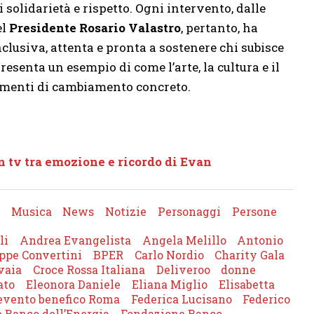
solidarietà e rispetto. Ogni intervento, dalle
el
Presidente Rosario Valastro
, pertanto, ha
nclusiva, attenta e pronta a sostenere chi subisce
esenta un esempio di come l’arte, la cultura e il
umenti di cambiamento concreto.
 tv tra emozione e ricordo di Evan
Musica
News
Notizie
Personaggi
Persone
li
Andrea Evangelista
Angela Melillo
Antonio
ppe Convertini
BPER
Carlo Nordio
Charity Gala
vaia
Croce Rossa Italiana
Deliveroo
donne
ato
Eleonora Daniele
Eliana Miglio
Elisabetta
evento benefico Roma
Federica Lucisano
Federico
 Banco dell’Energia
Fondazione Banco