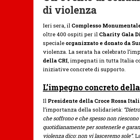
di violenza
Ieri sera, il
Complesso Monumentale d
oltre 400 ospiti per il
Charity Gala D
speciale
organizzato e donato da S
violenza. La serata ha celebrato l’i
della CRI
, impegnati in tutta Italia 
iniziative concrete di supporto.
L’impegno concreto della
Il
Presidente della Croce Rossa Ital
l’importanza della solidarietà:
“Dietr
che soffrono e che spesso non riescono a
quotidianamente per sostenerle e garant
violenza dico: non vi lasceremo sole”
. L