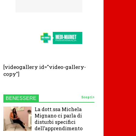
[videogallery id="video-gallery-
copy"]
Scopri
BENESSERE
La dott.ssa Michela
Mignano ci parla di
disturbi specifici
dell’apprendimento