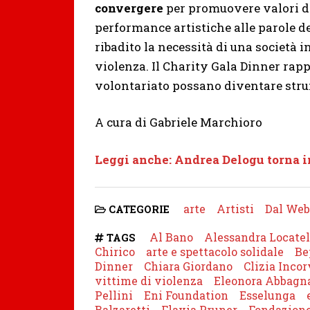
convergere
per promuovere valori di 
performance artistiche alle parole d
ribadito la necessità di una società i
violenza. Il Charity Gala Dinner rappr
volontariato possano diventare str
A cura di Gabriele Marchioro
Leggi anche: Andrea Delogu torna in
arte
Artisti
Dal Web
CATEGORIE
Al Bano
Alessandra Locatel
TAGS
Chirico
arte e spettacolo solidale
Be
Dinner
Chiara Giordano
Clizia Incor
vittime di violenza
Eleonora Abbagn
Pellini
Eni Foundation
Esselunga
Balzaretti
Flavia Pruner
Fondazione