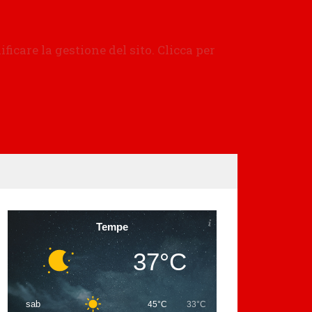
Tempe
37°C
sab
45°C
33°C