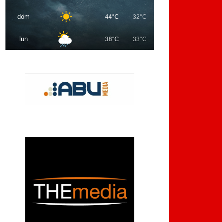
dom
44°C
32°C
lun
38°C
33°C