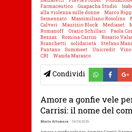
Farmaceutico
Guapacha Studio
Isab
alla violenza sulle donne
Marco Rigg
Semenzato
Massimiliano Rosolino
Calveri
Maurizio Block
Mediaset
M
Romanoff
Orazio Schillaci
Paola Cor
Bezzaz
Romina Carrisi
Rosario Vala
Branchetti
solidarietà
Stefano Mani
Pantano
Summeet
Unicredit
Vinc
CRI
Wanda Marasco
Condividi
Amore a gonfie vele p
Carrisi: il nome del c
Mario Altomura
- 06/04/2026
Amore a gonfie vele per Jasmine Carrisi: il no