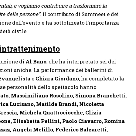
entali, e vogliamo contribuire a trasformare la
te delle persone”
. Il contributo di Summeet e dei
zione dell’evento e ha sottolineato l’importanza
ietà civile.
 intrattenimento
sibizione di
Al Bano
, che ha interpretato sei dei
zioni uniche. La performance dei ballerini di
Evangelista
e
Chiara Giordano
, ha completato la
se personalità dello spettacolo hanno
ato, Massimiliano Rosolino, Simona Branchetti,
ica Lucisano, Matilde Brandi, Nicoletta
rescia, Michela Quattrociocche, Clizia
one, Elisabetta Pellini, Paolo Ciavarro, Romina
zzaz, Angela Melillo, Federico Balzaretti,