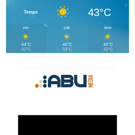
43°C
Tempe
ven
sab
dom
44°C
46°C
45°C
32°C
33°C
32°C