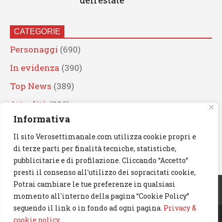
dell’estate
CATEGORIE
Personaggi
(690)
In evidenza
(390)
Top News
(389)
Attualità
(336)
Informativa
Eventi
(330)
Il sito Verosettimanale.com utilizza cookie propri e
Artisti
(241)
di terze parti per finalità tecniche, statistiche,
News
(239)
pubblicitarie e di profilazione. Cliccando “Accetto”
presti il consenso all'utilizzo dei sopracitati cookie,
Cerca
Potrai cambiare le tue preferenze in qualsiasi
momento all'interno della pagina “Cookie Policy”
seguendo il link o in fondo ad ogni pagina.
Privacy &
cookie policy