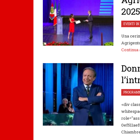
202
EVENTI
,
IN
Una cerim
Agrigento
Continua
Donn
l’in
PROGRAMM
<div clas
whitespa
role="as
0ef511aef
Chiambret