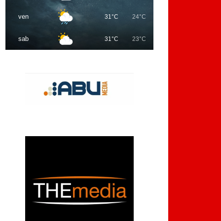
ven
31°C
24°C
sab
31°C
23°C