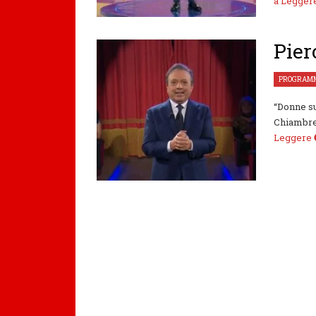
a Legge
Pier
PROGRAMM
“Donne su
Chiambrett
Leggere