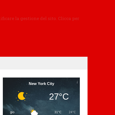
New York City
27°C
gio
31°C
24°C