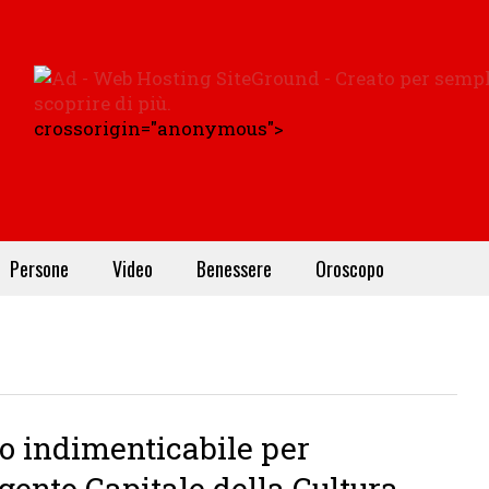
crossorigin="anonymous">
Persone
Video
Benessere
Oroscopo
io indimenticabile per
gento Capitale della Cultura