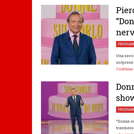
Pier
“Don
nerv
PROGRAMM
Una secon
sorprese 
Continua
Donn
show
PROGRAMM
“Donne su
trasmesso