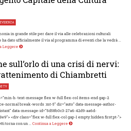
5
 EVIDENZA
onia in grande stile per dare il via alle celebrazioni culturali
 ha dato ufficialmente il via al programma di eventi che la vedrà ...
 a Leggere
e sull’orlo di una crisi di nervi:
trattenimento di Chiambretti
I TV
s="min-h- text-message flex w-full flex-col items-end gap-2
ce-normal break-words :mt-5" dir="auto" data-message-author-
sistant" data-message-id="5d58b0c3-27a6-42d9-aa6d-
8e9"> <div class="flex w-full flex-col gap-1 empty:hidden first:pt-">
ti torna con un ...
Continua a Leggere